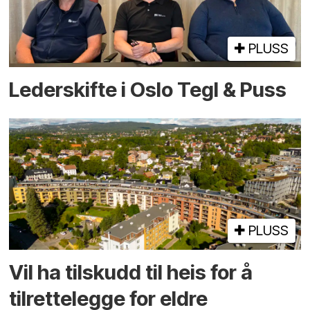
PLUSS
Lederskifte i Oslo Tegl & Puss
PLUSS
Vil ha tilskudd til heis for å
tilrettelegge for eldre