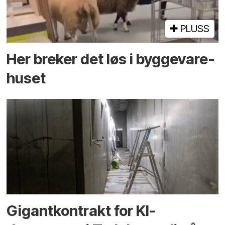
PLUSS
Her breker det løs i bygge­vare­
huset
Gigantkontrakt for KI-