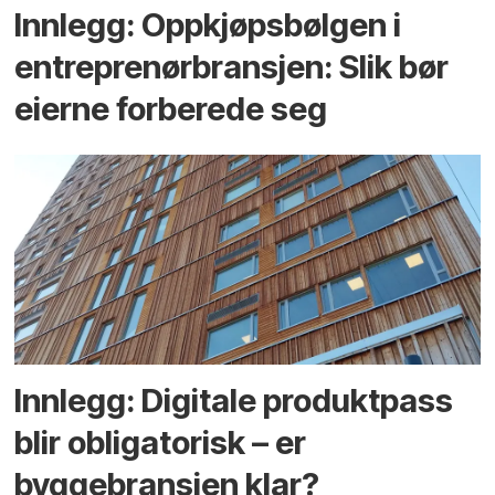
Innlegg: Oppkjøps­bølgen i
entreprenør­bransjen: Slik bør
eierne forberede seg
Innlegg: Digitale produktpass
blir obligatorisk – er
byggebransjen klar?