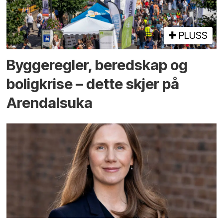
PLUSS
Bygge­regler, beredskap og
bolig­krise – dette skjer på
Arendals­uka