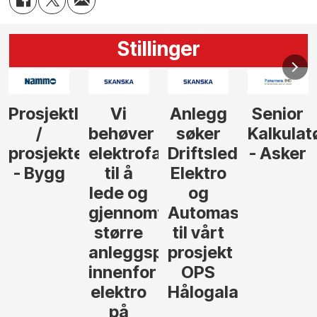
Stillinger
Anlegg
Senior
Senior
Prosjekt
søker
Kalkulatør
Tilbudsleder
r
agfolk
Driftsleder
- Asker
Anlegg
Elektro
- Oslo
og
føre
Automasjon
til vårt
rosjekter
prosjekt
OPS
Hålogalandsvegen