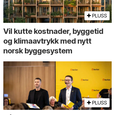
PLUSS
Vil kutte kostnader, byggetid
og klima­avtrykk med nytt
norsk bygge­system
PLUSS