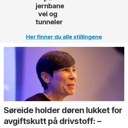
,
Her finner du alle stillingene
Søreide holder døren lukket for
avgiftskutt på drivstoff: –