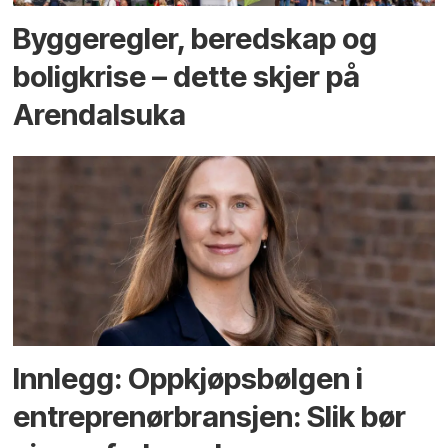
Bygge­regler, beredskap og
bolig­krise – dette skjer på
Arendals­uka
Innlegg: Oppkjøps­bølgen i
entreprenør­bransjen: Slik bør