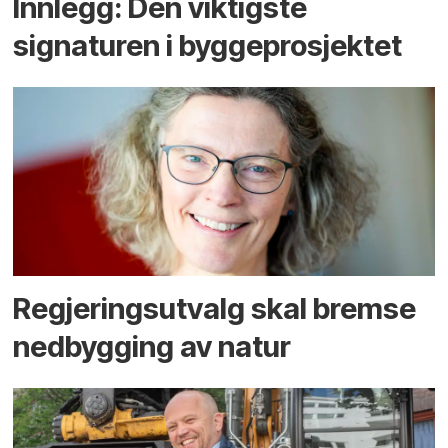
Innlegg: Den viktigste
signaturen i bygge­­prosjektet
Regjerings­utvalg skal bremse
ned­bygging av natur