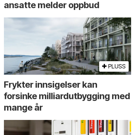
ansatte melder oppbud
PLUSS
Frykter innsigelser kan
forsinke milliard­utbygging med
mange år