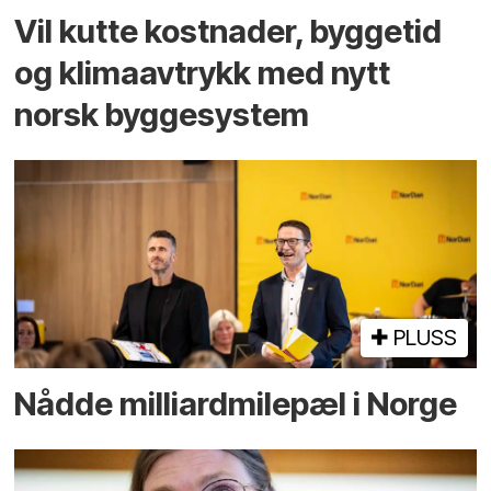
Vil kutte kostnader, byggetid
og klima­avtrykk med nytt
norsk bygge­system
PLUSS
Nådde milliard­­milepæl i Norge