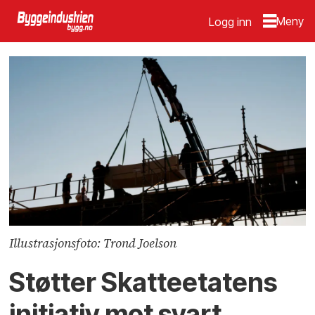
Logg inn
Illustrasjonsfoto: Trond Joelson
Støtter Skatteetatens
initiativ mot svart