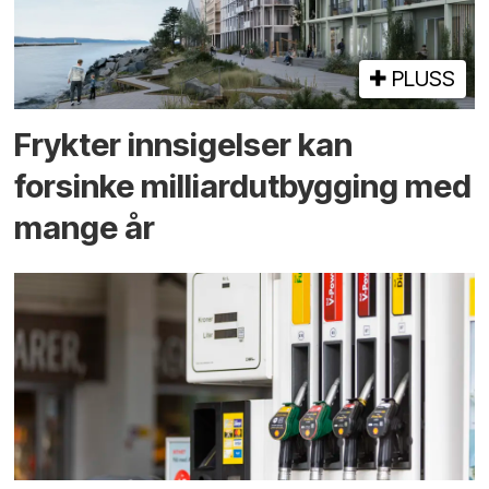
PLUSS
Frykter innsigelser kan
forsinke milliard­utbygging med
mange år