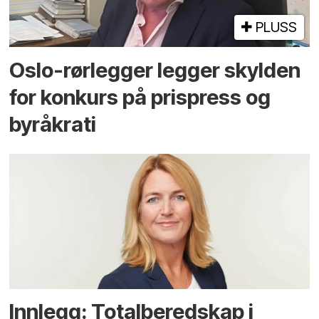
PLUSS
Oslo-rørlegger legger skylden
for konkurs på prispress og
byråkrati
Innlegg: Totalberedskap i