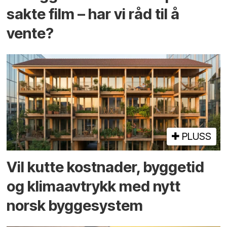
sakte film – har vi råd til å
vente?
PLUSS
Vil kutte kostnader, byggetid
og klima­avtrykk med nytt
norsk bygge­system