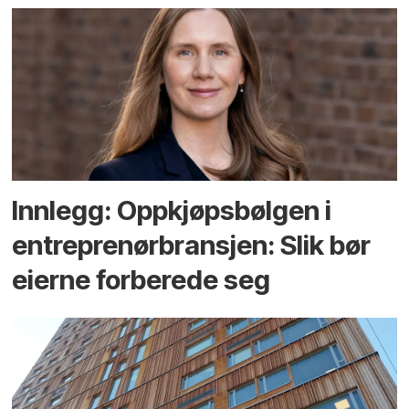
Innlegg: Oppkjøps­bølgen i
entreprenør­bransjen: Slik bør
eierne forberede seg