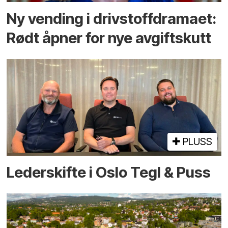
Ny vending i drivstoffdramaet:
Rødt åpner for nye avgiftskutt
PLUSS
Lederskifte i Oslo Tegl & Puss