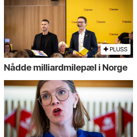
PLUSS
Nådde milliard­­milepæl i Norge