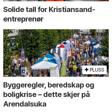
Solide tall for Kristiansand-
entreprenør
PLUSS
Bygge­regler, beredskap og
bolig­krise – dette skjer på
Arendals­uka