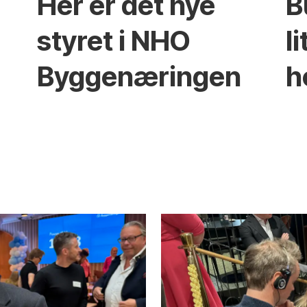
Her er det nye
B
styret i NHO
li
Byggenæringen
h