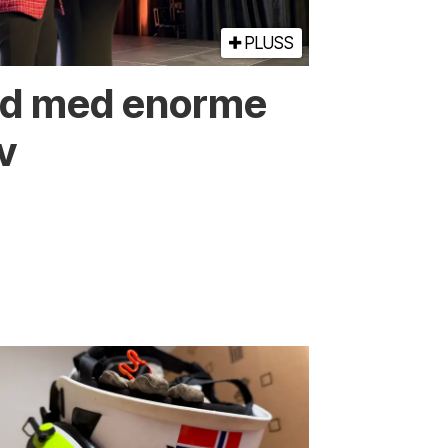
PLUSS
 tid med enorme
v