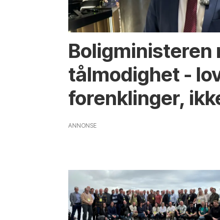
Bolig­ministeren 
tålmodighet - lo
forenklinger, ikk
ANNONSE