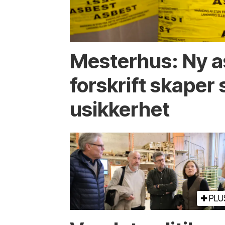
Mesterhus: Ny a
forskrift skaper 
usikkerhet
PLU