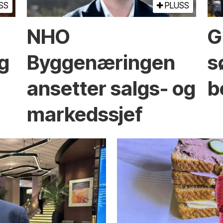
SS
PLUSS
NHO
G
g
Byggenæringen
s
ansetter salgs- og
b
markedssjef