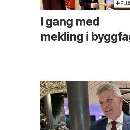
PLU
I gang med
mekling i byggfa