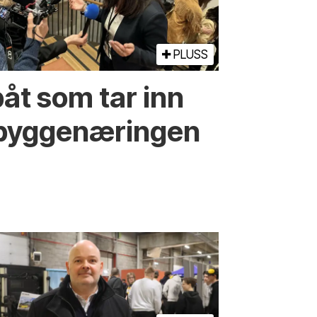
PLUSS
 båt som tar inn
 bygge­næringen