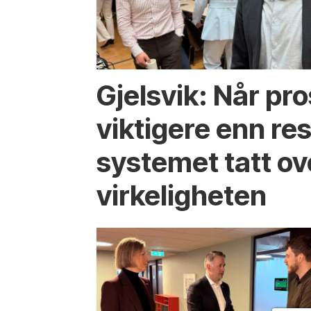
Gjelsvik: Når pro
viktigere enn res
systemet tatt ov
virkeligheten