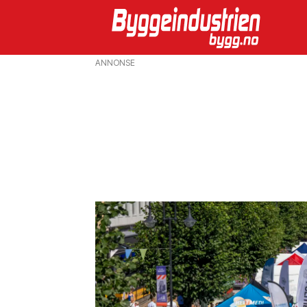
ANNONSE
Emne:
nho
byggenæringen