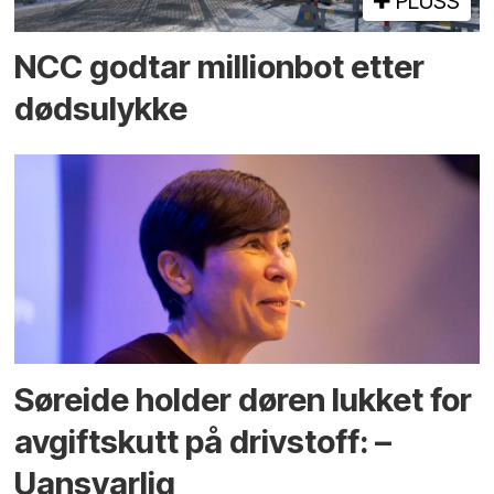
PLUSS
NCC godtar millionbot etter
dødsulykke
Søreide holder døren lukket for
avgiftskutt på drivstoff: –
Uansvarlig