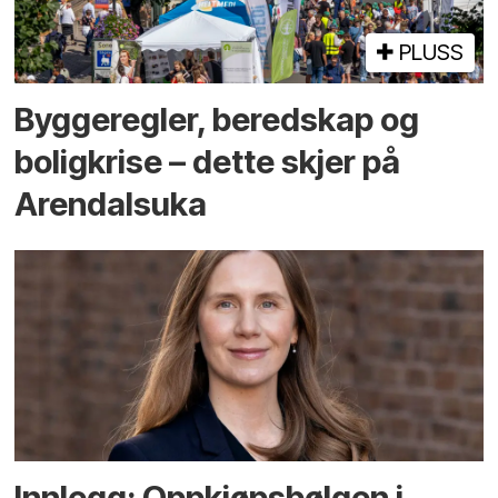
PLUSS
Bygge­regler, beredskap og
bolig­krise – dette skjer på
Arendals­uka
Innlegg: Oppkjøps­bølgen i