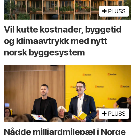
PLUSS
Vil kutte kostnader, byggetid
og klima­avtrykk med nytt
norsk bygge­system
PLUSS
Nådde milliard­­milepæl i Norge