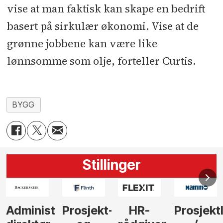
vise at man faktisk kan skape en bedrift
basert på sirkulær økonomi. Vise at de
grønne jobbene kan være like
lønnsomme som olje, forteller Curtis.
BYGG
Stillinger
-
HR-
Prosjektleder
Vi
Anlegg