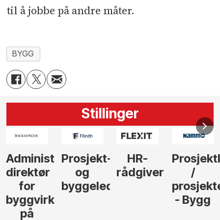
til å jobbe på andre måter.
BYGG
Stillinger
-
HR-
Prosjektleder
Vi
Anlegg
rådgiver
/
behøver
søker
der
prosjekteringsleder
elektrofagfolk
Driftsle
- Bygg
til å
Elektro
lede og
og