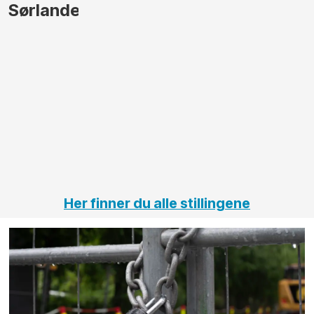
gjennomføre
Automas
større
til vårt
anleggsprosjekter
prosjekt
innenfor
OPS
elektro
Hålogal
på
jernbane,
vei og
tunneler
Her finner du alle stillingene