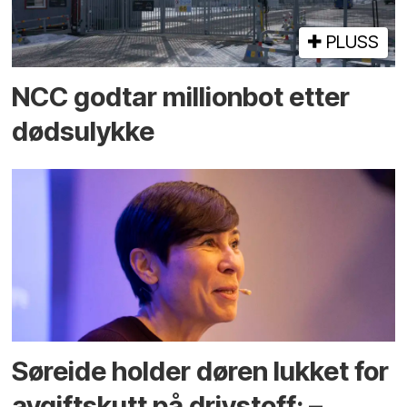
PLUSS
NCC godtar millionbot etter
dødsulykke
Søreide holder døren lukket for
avgiftskutt på drivstoff: –