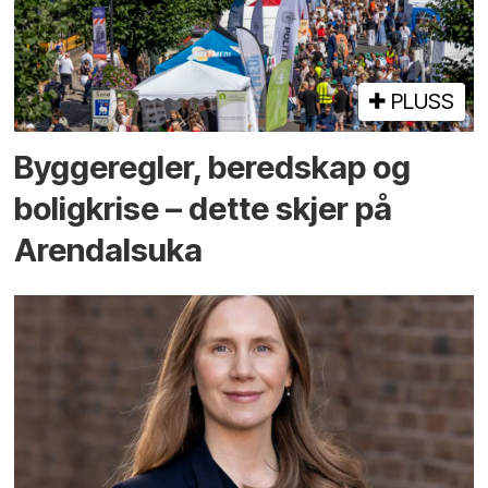
PLUSS
Bygge­regler, beredskap og
bolig­krise – dette skjer på
Arendals­uka