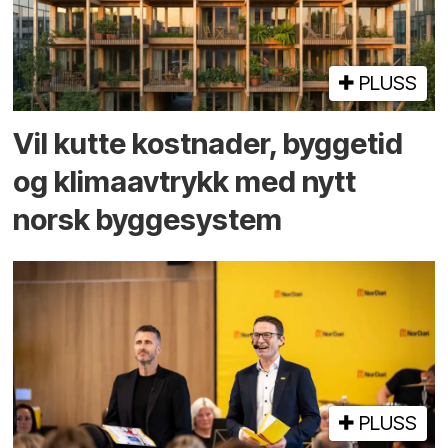
PLUSS
Vil kutte kostnader, byggetid
og klima­avtrykk med nytt
norsk bygge­system
PLUSS