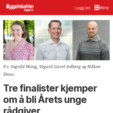
Logg inn
F.v. Ingvild Wang, Vegard Gavel-Solberg og Håkon
Duus.
Tre finalister kjemper
om å bli Årets unge
rådgiver