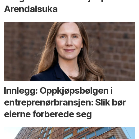
Arendals­uka
Innlegg: Oppkjøps­bølgen i
entreprenør­bransjen: Slik bør
eierne forberede seg