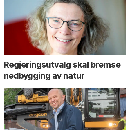
Regjerings­utvalg skal bremse
ned­bygging av natur