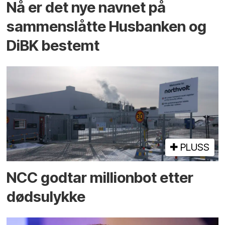
Nå er det nye navnet på
sammenslåtte Husbanken og
DiBK bestemt
PLUSS
NCC godtar millionbot etter
dødsulykke