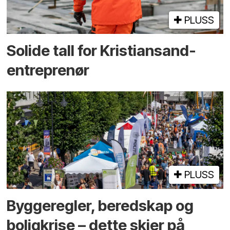
PLUSS
Solide tall for Kristiansand-
entreprenør
PLUSS
Bygge­regler, beredskap og
bolig­krise – dette skjer på