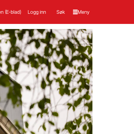
n (E-blad)
Logg inn