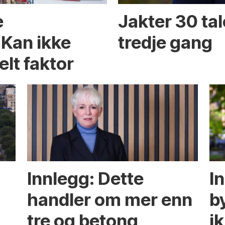
e
Jakter 30 tal
 Kan ikke
tredje gang
elt faktor
Innlegg: Dette
In
handler om mer enn
b
tre og betong
ik