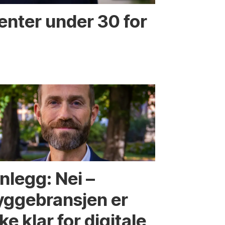
enter under 30 for
nlegg: Nei –
yggebransjen er
ke klar for digitale