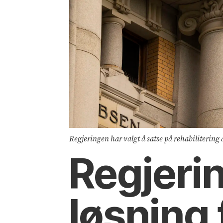
Regjeringen har valgt å satse på rehabiliterin
Regjerin
løsning 