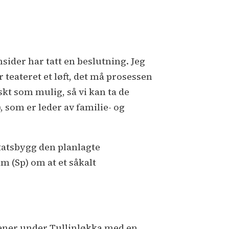
msider har tatt en beslutning. Jeg
r teateret et løft, det må prosessen
askt som mulig, så vi kan ta de
, som er leder av familie- og
Statsbygg den planlagte
m (Sp) om at et såkalt
scener under Tullinløkka med en