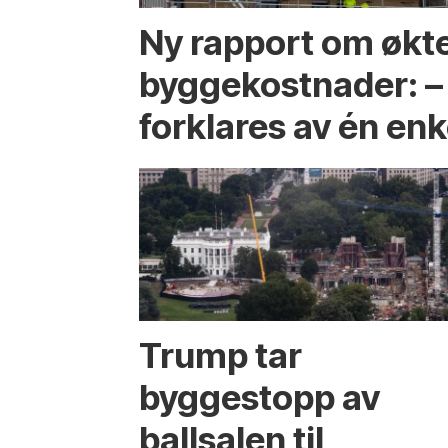
Ny rapport om økt
byggekostnader: –
forklares av én enk
Trump tar
byggestopp av
ballsalen til