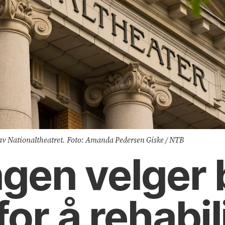
g av Nationaltheatret. Foto: Amanda Pedersen Giske / NTB
gen velger b
for å rehabil