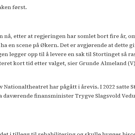
ken først.
n nå, etter at regjeringen har somlet bort fire år, o
 ha en scene på Økern. Det er avgjørende at dette gi
gen legger opp til å levere en sak til Stortinget så r
eret kort tid etter valget, sier Grunde Almeland (V)
Nationaltheatret har pågått i årevis. I 2022 satte 
r ba daværende finansminister Trygve Slagsvold Vedu
det i tillegg til rehabilitering og skulle bygges bi