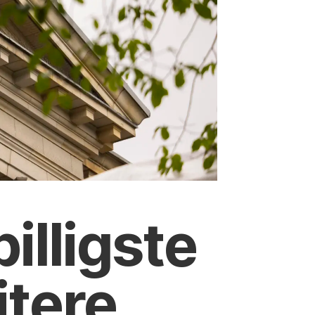
illigste
itere