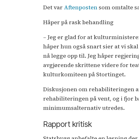
Det var
Aftenposten
som omtalte sa
Håper på rask behandling
– Jeg er glad for at kulturministere
håper hun også snart sier at vi skal
nå legge opp til. Jeg håper regjerin
avgjørende skrittene videre for teat
kulturkomiteen på Stortinget.
Diskusjonen om rehabiliteringen av 
rehabiliteringen på vent, og i fjo
minimumsalternativ utredes.
Rapport kritisk
Statsbygg anbefalte en løsning der 