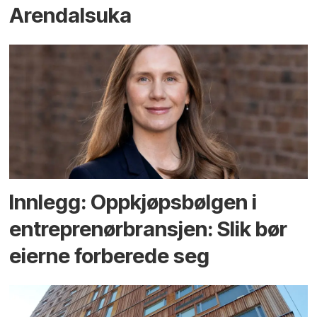
Arendals­uka
Innlegg: Oppkjøps­bølgen i
entreprenør­bransjen: Slik bør
eierne forberede seg