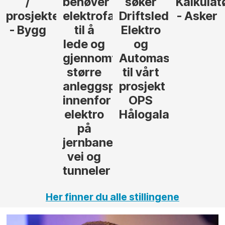
søker
Kalkulatør
Tilbudsleder
r
agfolk
Driftsleder
- Asker
Anlegg
Elektro
- Oslo
og
føre
Automasjon
til vårt
rosjekter
prosjekt
OPS
Hålogalandsvegen
,
Her finner du alle stillingene