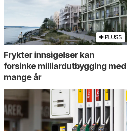
PLUSS
Frykter innsigelser kan
forsinke milliard­utbygging med
mange år