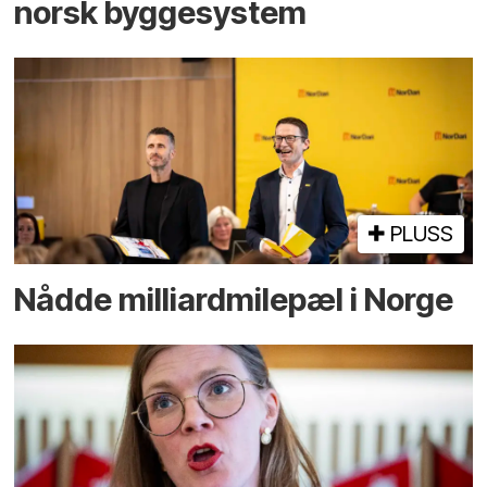
norsk bygge­system
PLUSS
Nådde milliard­­milepæl i Norge