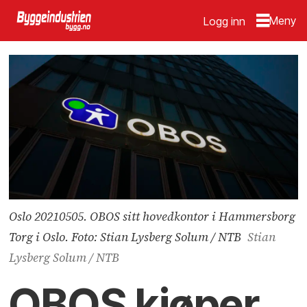
Logg inn
Oslo 20210505. OBOS sitt hovedkontor i Hammersborg
Torg i Oslo. Foto: Stian Lysberg Solum / NTB
Stian
Lysberg Solum / NTB
OBOS kjøper