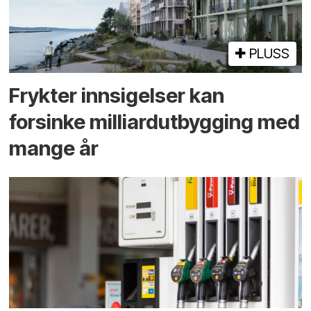
PLUSS
Frykter innsigelser kan
forsinke milliard­utbygging med
mange år