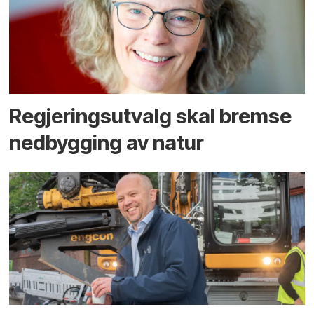
Regjerings­utvalg skal bremse
ned­bygging av natur