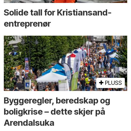
Solide tall for Kristiansand-
entreprenør
PLUSS
Bygge­regler, beredskap og
bolig­krise – dette skjer på
Arendals­uka