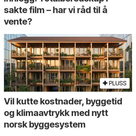
sakte film – har vi råd til å
vente?
PLUSS
Vil kutte kostnader, byggetid
og klima­avtrykk med nytt
norsk bygge­system