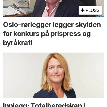
PLUSS
Oslo-rørlegger legger skylden
for konkurs på prispress og
byråkrati
Innlegg: Totalberedskap i