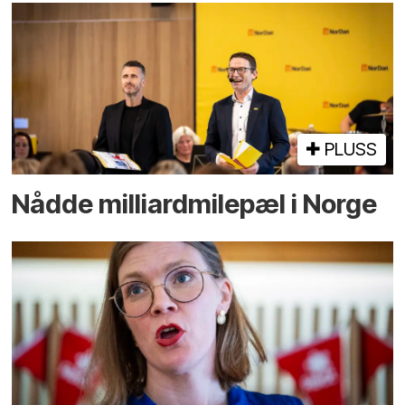
PLUSS
Nådde milliard­­milepæl i Norge