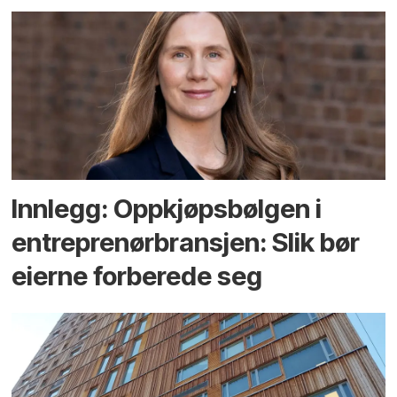
Innlegg: Oppkjøps­bølgen i
entreprenør­bransjen: Slik bør
eierne forberede seg