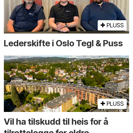
PLUSS
Lederskifte i Oslo Tegl & Puss
PLUSS
Vil ha tilskudd til heis for å
tilrettelegge for eldre