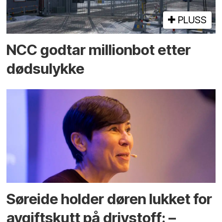
PLUSS
NCC godtar millionbot etter
dødsulykke
Søreide holder døren lukket for
avgiftskutt på drivstoff: –