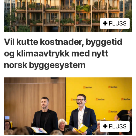
PLUSS
Vil kutte kostnader, byggetid
og klima­avtrykk med nytt
norsk bygge­system
PLUSS