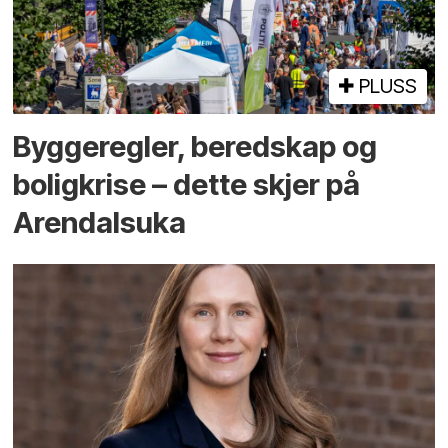
PLUSS
Bygge­regler, beredskap og
bolig­krise – dette skjer på
Arendals­uka