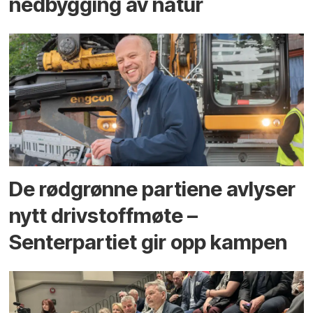
ned­bygging av natur
De rødgrønne partiene avlyser
nytt drivstoffmøte –
Senterpartiet gir opp kampen