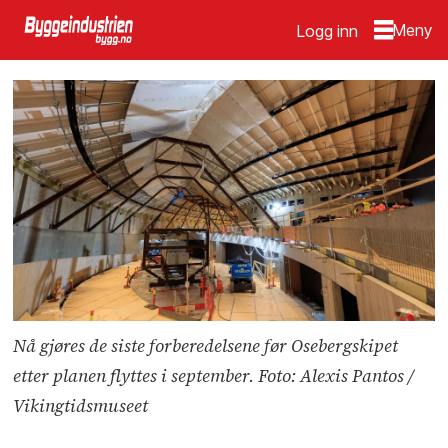
Logg inn
Nå gjøres de siste forberedelsene før Osebergskipet
etter planen flyttes i september. Foto: Alexis Pantos /
Vikingtidsmuseet