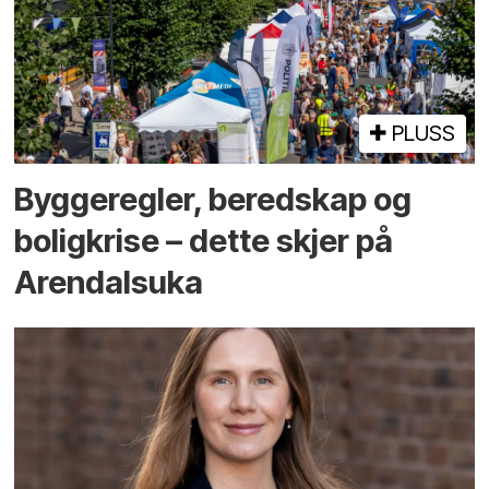
PLUSS
Bygge­regler, beredskap og
bolig­krise – dette skjer på
Arendals­uka