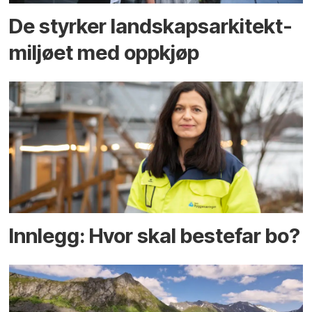
De styrker landskaps­arkitekt­
miljøet med oppkjøp
Innlegg: Hvor skal bestefar bo?