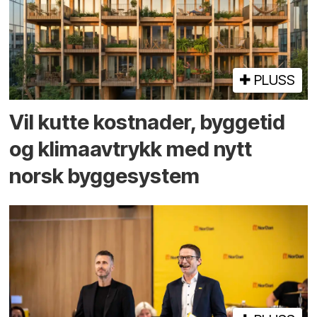
PLUSS
Vil kutte kostnader, byggetid
og klima­avtrykk med nytt
norsk bygge­system