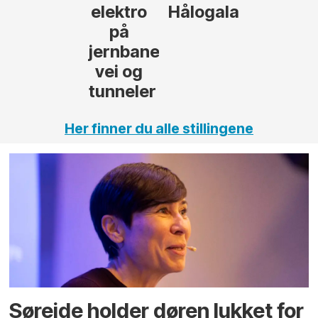
Hålogalandsvegen
,
Her finner du alle stillingene
Søreide holder døren lukket for