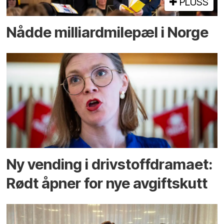
PLUSS
Nådde milliard­­milepæl i Norge
Ny vending i drivstoffdramaet:
Rødt åpner for nye avgiftskutt