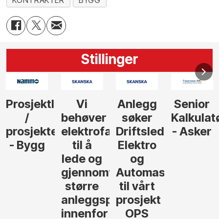
KONTRAKTER
BYGG
Stillinger
Anlegg
Senior
Senior
Prosjekt
søker
Kalkulatør
Tilbudsleder
r
agfolk
Driftsleder
- Asker
Anlegg
Elektro
- Oslo
og
føre
Automasjon
til vårt
rosjekter
prosjekt
OPS