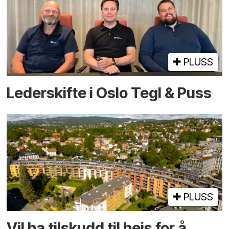
PLUSS
Lederskifte i Oslo Tegl & Puss
PLUSS
Vil ha tilskudd til heis for å