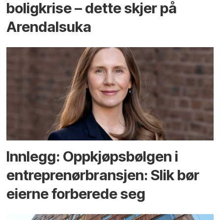
bolig­krise – dette skjer på
Arendals­uka
Innlegg: Oppkjøps­bølgen i
entreprenør­bransjen: Slik bør
eierne forberede seg