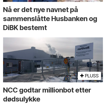
Nå er det nye navnet på
sammenslåtte Husbanken og
DiBK bestemt
PLUSS
NCC godtar millionbot etter
dødsulykke