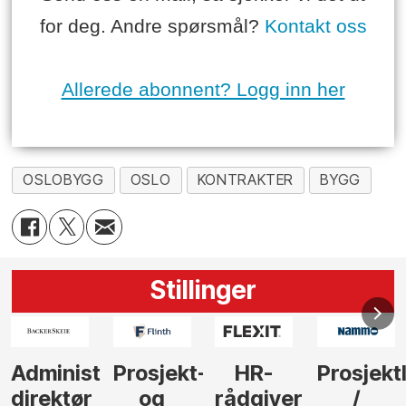
for deg. Andre spørsmål?
Kontakt oss
Allerede abonnent? Logg inn her
OSLOBYGG
OSLO
KONTRAKTER
BYGG
Stillinger
-
HR-
Prosjektleder
Vi
Anlegg
rådgiver
/
behøver
søker