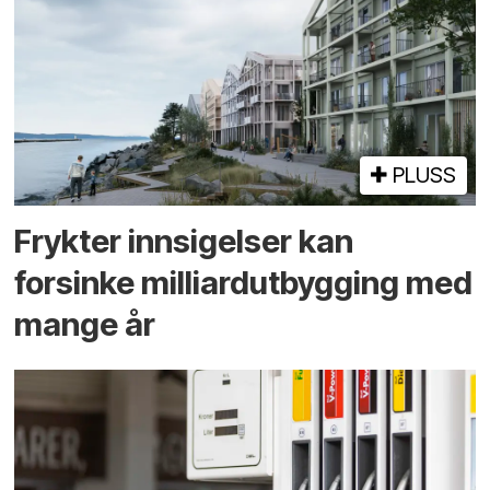
PLUSS
Frykter innsigelser kan
forsinke milliard­utbygging med
mange år