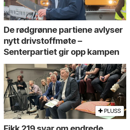
De rødgrønne partiene avlyser
nytt drivstoffmøte –
Senterpartiet gir opp kampen
PLUSS
Fikk 219 svar om endrede