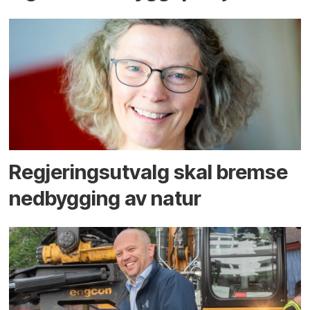
Regjerings­utvalg skal bremse
ned­bygging av natur