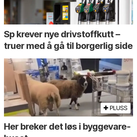
Sp krever nye drivstoffkutt –
truer med å gå til borgerlig side
PLUSS
Her breker det løs i bygge­vare­