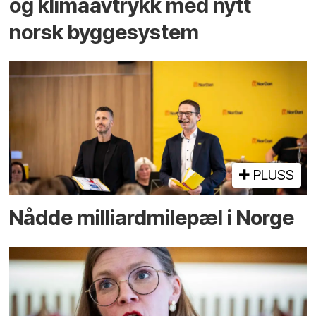
og klima­avtrykk med nytt
norsk bygge­system
PLUSS
Nådde milliard­­milepæl i Norge