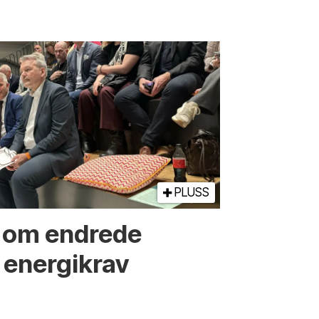
PLUSS
r om endrede
 energikrav