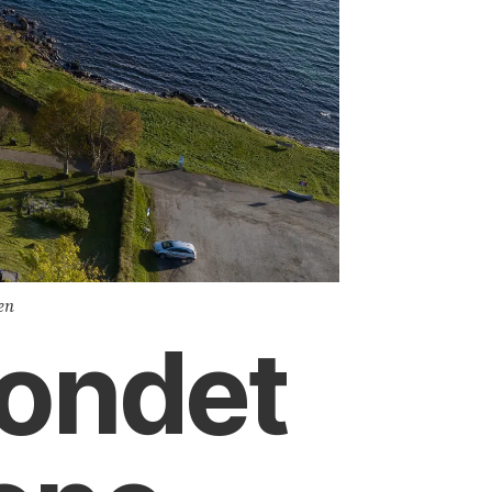
ren
fondet