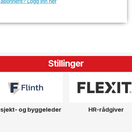
 abonnent? Logg inn her
Stillinger
sjekt- og byggeleder
HR-rådgiver