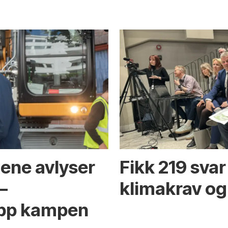
ene avlyser
Fikk 219 sva
–
klimakrav og
 opp kampen