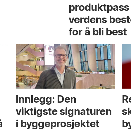
produktpass 
verdens best
for å bli best
Innlegg: Den
R
r
viktigste signaturen
s
å
i bygge­­prosjektet
b