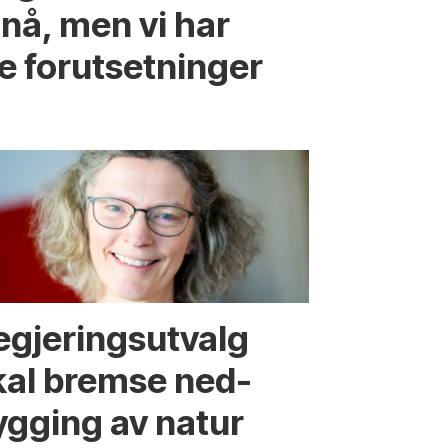
nå, men vi har
e forutsetninger
egjerings­utvalg
kal bremse ned­
ygging av natur