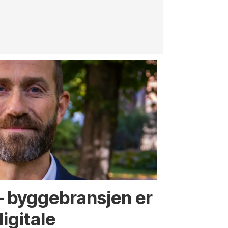
innenfor
jernbane, v
 – byggebransjen er
digitale