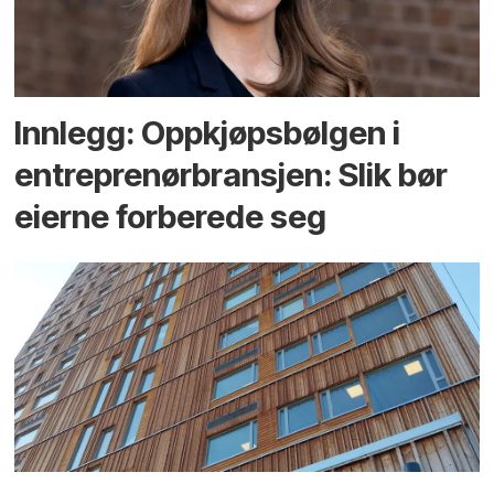
Innlegg: Oppkjøps­bølgen i
entreprenør­bransjen: Slik bør
eierne forberede seg