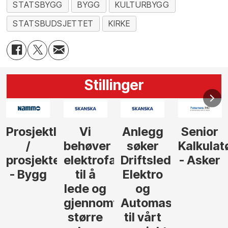
STATSBYGG
BYGG
KULTURBYGG
STATSBUDSJETTET
KIRKE
Stillinger
Anlegg
Senior
Senior
Prosjekt
søker
Kalkulatør
Tilbudsleder
r
agfolk
Driftsleder
- Asker
Anlegg
Elektro
- Oslo
og
føre
Automasjon
til vårt