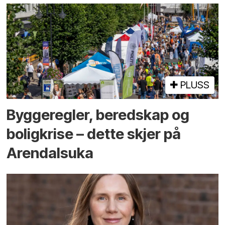
PLUSS
Bygge­regler, beredskap og
bolig­krise – dette skjer på
Arendals­uka