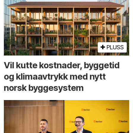
PLUSS
Vil kutte kostnader, byggetid
og klima­avtrykk med nytt
norsk bygge­system