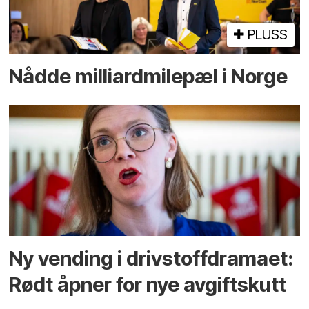
PLUSS
Nådde milliard­­milepæl i Norge
Ny vending i drivstoffdramaet:
Rødt åpner for nye avgiftskutt