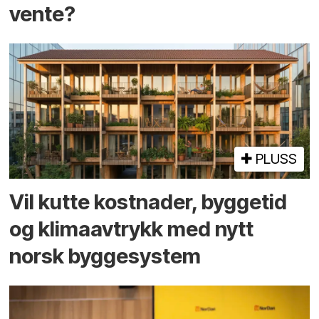
vente?
PLUSS
Vil kutte kostnader, byggetid
og klima­avtrykk med nytt
norsk bygge­system