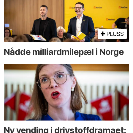
PLUSS
Nådde milliard­­milepæl i Norge
Ny vending i drivstoffdramaet: