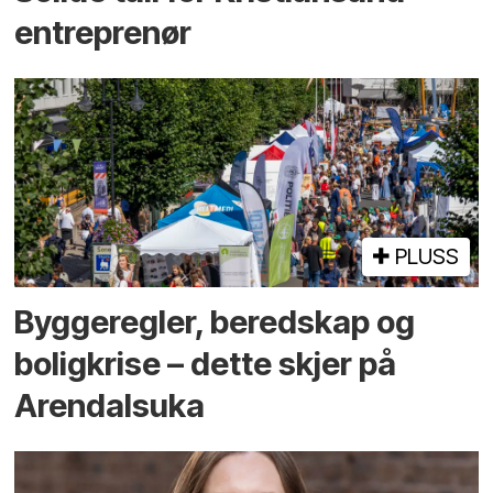
entreprenør
PLUSS
Bygge­regler, beredskap og
bolig­krise – dette skjer på
Arendals­uka