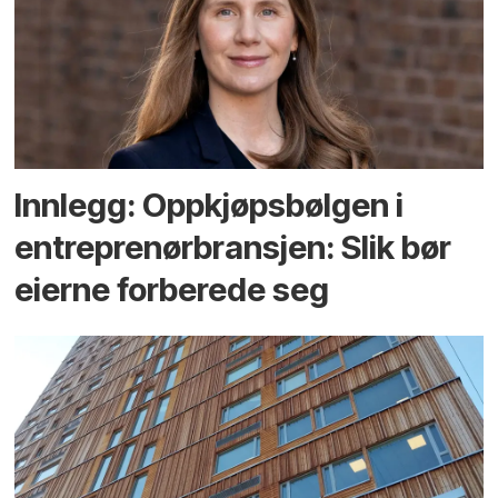
Innlegg: Oppkjøps­bølgen i
entreprenør­bransjen: Slik bør
eierne forberede seg