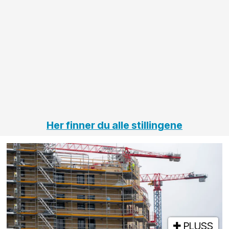
anleggsprosjekter
prosjekt
innenfor
OPS
elektro
Hålogal
på
jernbane,
vei og
tunneler
Her finner du alle stillingene
PLUSS