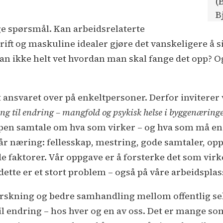
(
B
ge spørsmål. Kan arbeidsrelaterte
rift og maskuline idealer gjøre det vanskeligere å si
n ikke helt vet hvordan man skal fange det opp? Og 
lt ansvaret over på enkeltpersoner. Derfor inviterer
ng til endring – mangfold og psykisk helse i byggenæring
åpen samtale om hva som virker – og hva som må endr
vår næring: fellesskap, mestring, gode samtaler, o
e faktorer. Vår oppgave er å forsterke det som virk
 dette er et stort problem – også på våre arbeidsplass
forskning og bedre samhandling mellom offentlig se
til endring – hos hver og en av oss. Det er mange s