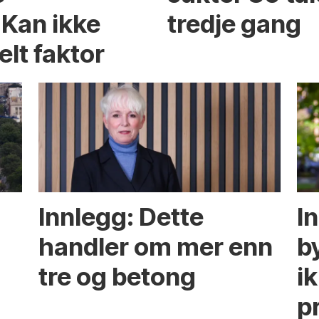
 Kan ikke
tredje gang
elt faktor
Innlegg: Dette
In
handler om mer enn
b
tre og betong
ik
p