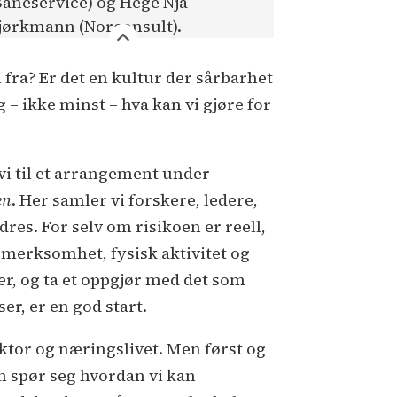
Baneservice) og Hege Njå
jørkmann (Norconsult).
 fra? Er det en kultur der sårbarhet
– ikke minst – hva kan vi gjøre for
 vi til et arrangement under
en
. Her samler vi forskere, ledere,
es. For selv om risikoen er reell,
ppmerksomhet, fysisk aktivitet og
er, og ta et oppgjør med det som
er, er en god start.
ktor og næringslivet. Men først og
om spør seg hvordan vi kan