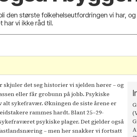
 bli den største folkehelseutfordringen vi har, og
har vi ikke råd til.
.
 skjuler det seg historier vi sjelden hører – og
I
lassen eller får grobunn på jobb. Psykiske
 av alt sykefravær. Økningen de siste årene er
G
beidstakere rammes hardt. Blant 25–29-
(
G
sykefraværet psykiske plager. Det gjelder også
A
astlandsnæring – men her snakker vi fortsatt