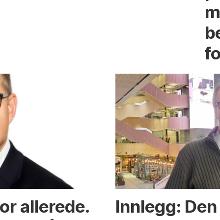
m
b
fo
or allerede.
Innlegg: Den 