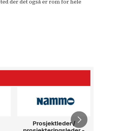
sted der det også er rom for hele
Prosjektleder /
Vi b
prosjekteringsleder -
elektrofagf