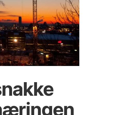
 snakke
enæringen