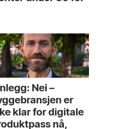
nlegg: Nei –
yggebransjen er
ke klar for digitale
roduktpass nå,