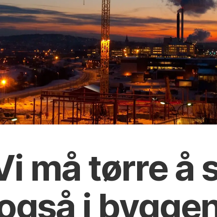
Vi må tørre å
 også i bygg