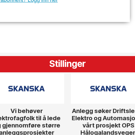
 abonnent? Logg inn her
Stillinger
Vi behøver
Anlegg søker Driftsl
ektrofagfolk til å lede
Elektro og Automasjon
 gjennomføre større
vårt prosjekt OPS
anleggsprosjekter
Hålogalandsvege