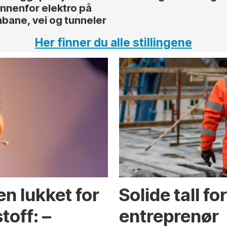
innenfor elektro på
nbane, vei og tunneler
Her finner du alle stillingene
en lukket for
Solide tall f
toff: –
entreprenør