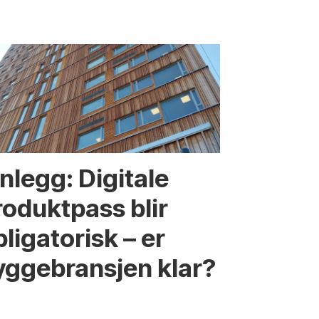
nnlegg: Digitale
roduktpass blir
ligatorisk – er
yggebransjen klar?