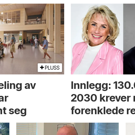
PLUSS
eling av
Innlegg: 130
ar
2030 krever
t seg
forenklede r