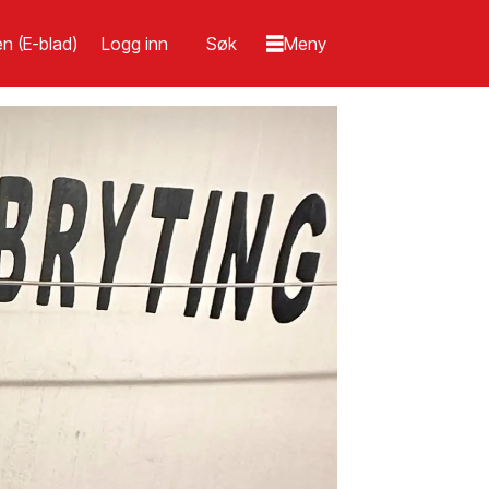
n (E-blad)
Logg inn