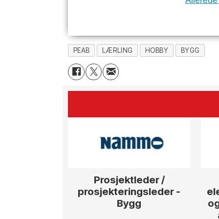
Allerede
PEAB
LÆRLING
HOBBY
BYGG
Prosjektleder /
prosjekteringsleder -
el
Bygg
og