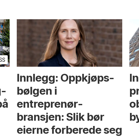
SS
Innlegg: Oppkjøps­
I
g­
bølgen i
p
på
entreprenør­
ob
bransjen: Slik bør
b
eierne forberede seg