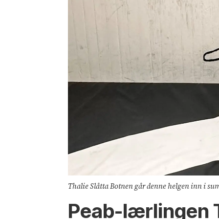
Thalie Slåtta Botnen går denne helgen inn i s
Peab-lærlingen 