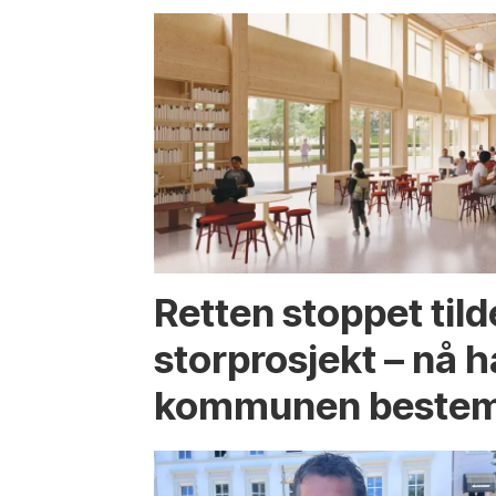
Retten stoppet tild
storprosjekt – nå h
kommunen bestem