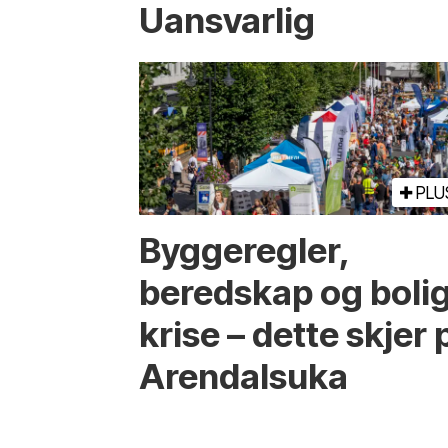
Uansvarlig
PLU
Bygge­regler,
beredskap og boli
krise – dette skjer 
Arendals­uka