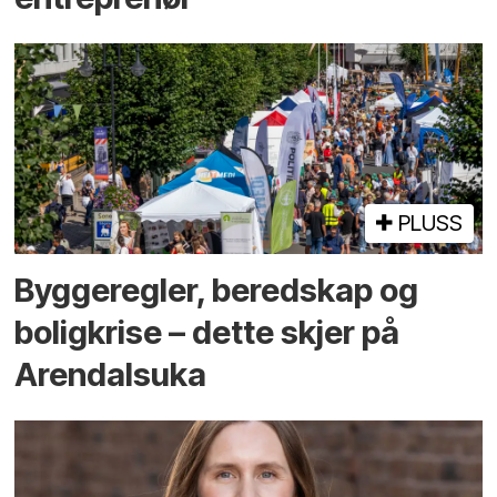
PLUSS
Bygge­regler, beredskap og
bolig­krise – dette skjer på
Arendals­uka