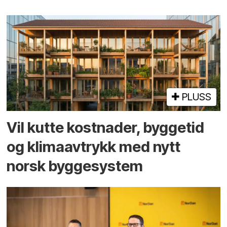
PLUSS
Vil kutte kostnader, byggetid
og klima­avtrykk med nytt
norsk bygge­system