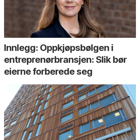
Innlegg: Oppkjøps­bølgen i
entreprenør­bransjen: Slik bør
eierne forberede seg