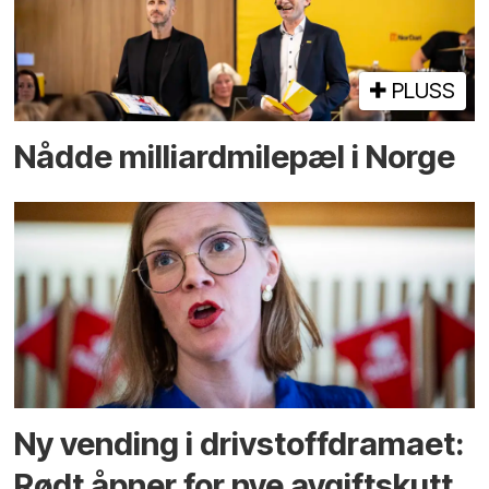
PLUSS
Nådde milliard­­milepæl i Norge
Ny vending i drivstoffdramaet:
Rødt åpner for nye avgiftskutt