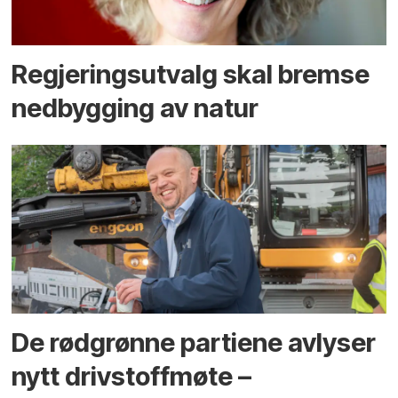
Regjerings­utvalg skal bremse
ned­bygging av natur
De rødgrønne partiene avlyser
nytt drivstoffmøte –