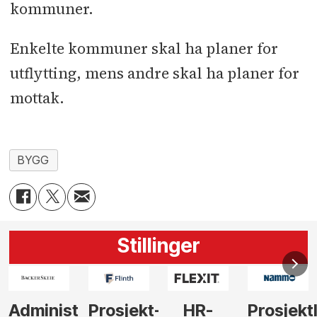
kommuner.
Enkelte kommuner skal ha planer for
utflytting, mens andre skal ha planer for
mottak.
BYGG
Stillinger
-
HR-
Prosjektleder
Vi
Anlegg