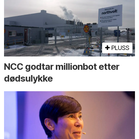
PLUSS
NCC godtar millionbot etter
dødsulykke