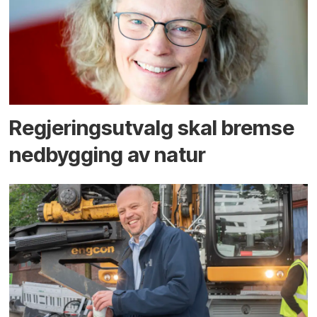
Regjerings­utvalg skal bremse
ned­bygging av natur