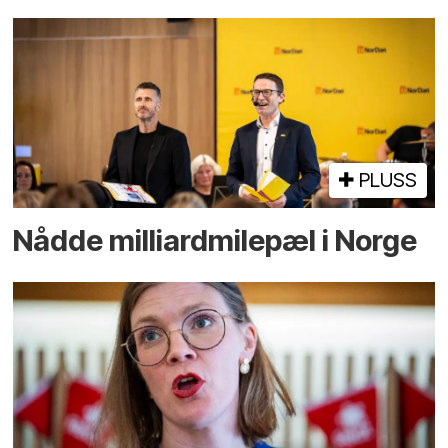
PLUSS
Nådde milliard­­milepæl i Norge