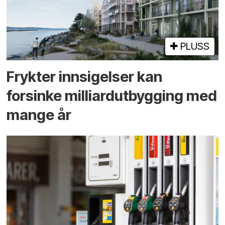
PLUSS
Frykter innsigelser kan
forsinke milliard­utbygging med
mange år