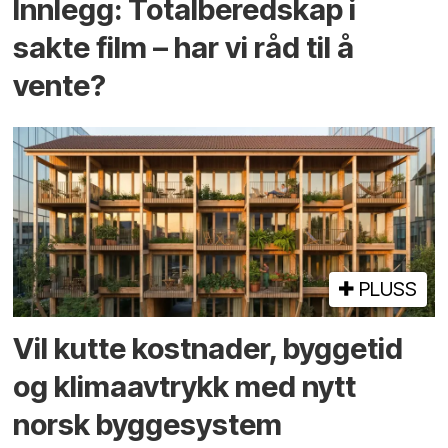
Innlegg: Totalberedskap i
sakte film – har vi råd til å
vente?
PLUSS
Vil kutte kostnader, byggetid
og klima­avtrykk med nytt
norsk bygge­system