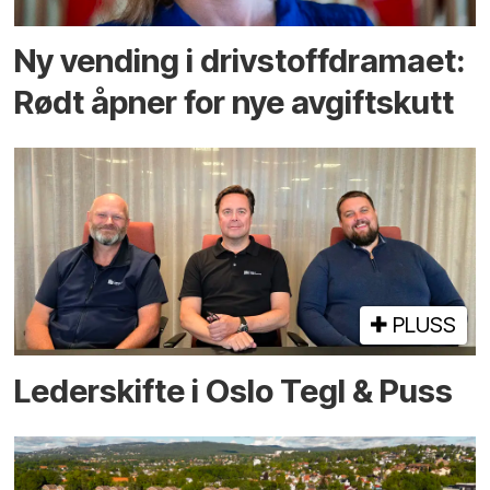
Ny vending i drivstoffdramaet:
Rødt åpner for nye avgiftskutt
PLUSS
Lederskifte i Oslo Tegl & Puss