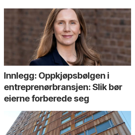
Innlegg: Oppkjøps­bølgen i
entreprenør­bransjen: Slik bør
eierne forberede seg