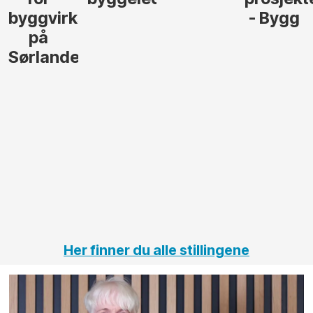
- Bygg
til å
Elektro
lede og
og
gjennomføre
Automas
større
til vårt
anleggsprosjekter
prosjekt
innenfor
OPS
elektro
Hålogal
på
jernbane,
vei og
tunneler
Her finner du alle stillingene