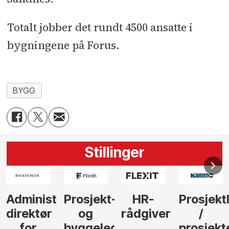
Totalt jobber det rundt 4500 ansatte i
bygningene på Forus.
BYGG
Stillinger
-
HR-
Prosjektleder
Vi
Anlegg
rådgiver
/
behøver
søker
der
prosjekteringsleder
elektrofagfolk
Driftsle