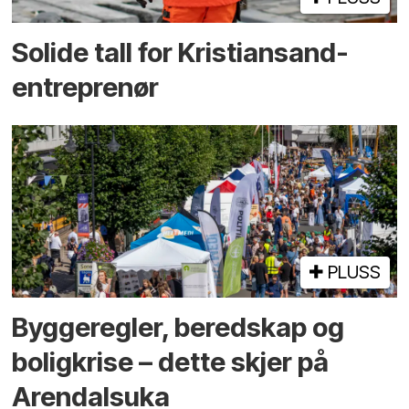
Solide tall for Kristiansand-
entreprenør
PLUSS
Bygge­regler, beredskap og
bolig­krise – dette skjer på
Arendals­uka