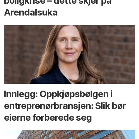
bolig­krise – dette skjer på
Arendals­uka
Innlegg: Oppkjøps­bølgen i
entreprenør­bransjen: Slik bør
eierne forberede seg