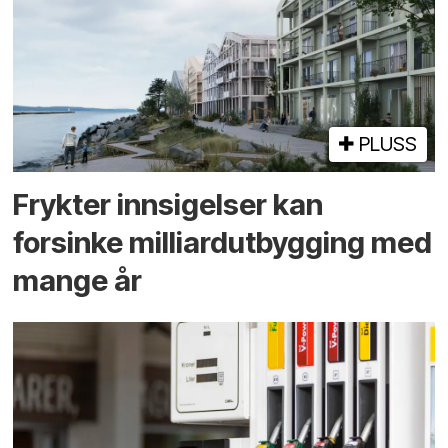
PLUSS
Frykter innsigelser kan
forsinke milliard­utbygging med
mange år