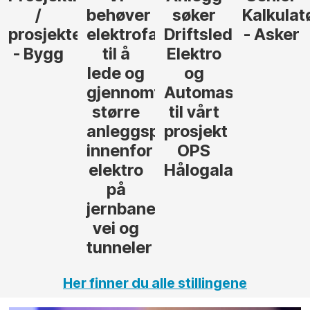
/
behøver
søker
Kalkulat
prosjekteringsleder
elektrofagfolk
Driftsleder
- Asker
- Bygg
til å
Elektro
lede og
og
gjennomføre
Automasjon
større
til vårt
anleggsprosjekter
prosjekt
innenfor
OPS
elektro
Hålogalandsvege
på
jernbane,
vei og
tunneler
Her finner du alle stillingene