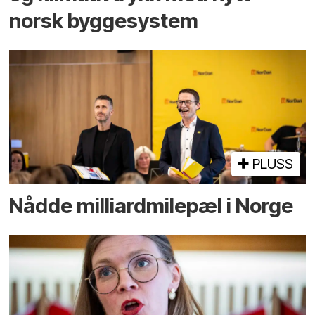
norsk bygge­system
PLUSS
Nådde milliard­­milepæl i Norge