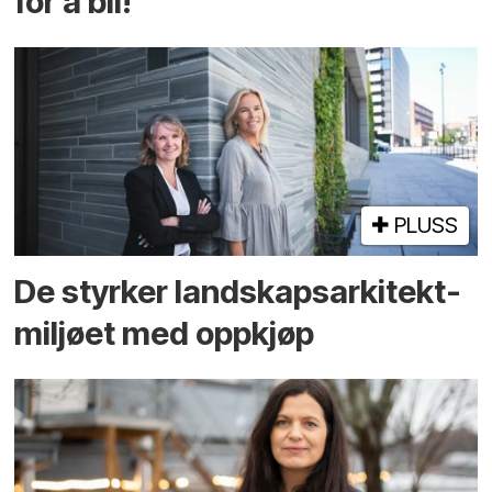
for å bli!
PLUSS
De styrker landskaps­arkitekt­
miljøet med oppkjøp