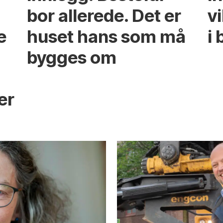
bor allerede. Det er
v
e
huset hans som må
i 
bygges om
s
er