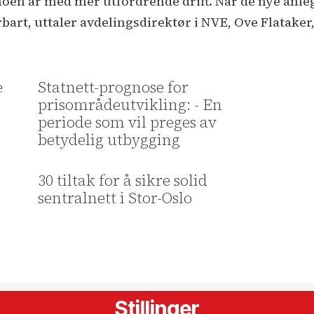
noen år med mer utfordrende drift. Når de nye anlegg
bart, uttaler avdelingsdirektør i NVE, Ove Flataker
e
Statnett-prognose for
prisområdeutvikling: - En
periode som vil preges av
betydelig utbygging
30 tiltak for å sikre solid
sentralnett i Stor-Oslo
Stillinger