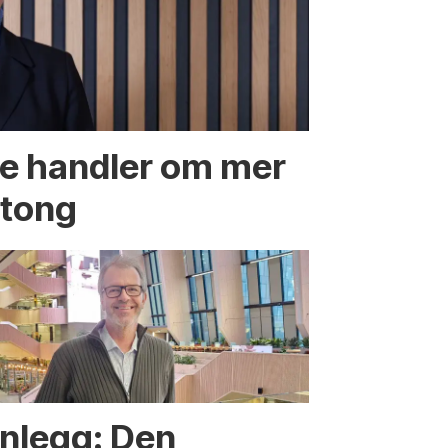
te handler om mer
etong
nnlegg: Den