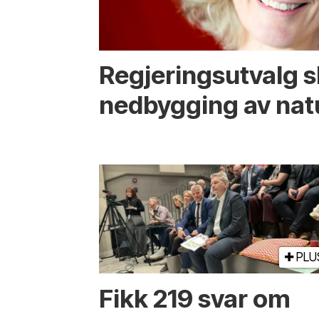
Regjerings­utvalg 
ned­bygging av nat
PLU
Fikk 219 svar om