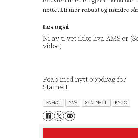
eksisterende nett gjør at vi nå har 
nettet bli mer robust og mindre sår
Les også
Ni av ti vet ikke hva AMS er (S
video)
Peab med nytt oppdrag for
Statnett
ENERGI
NVE
STATNETT
BYGG