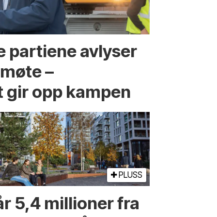
 partiene avlyser
fmøte –
t gir opp kampen
PLUSS
r 5,4 millioner fra