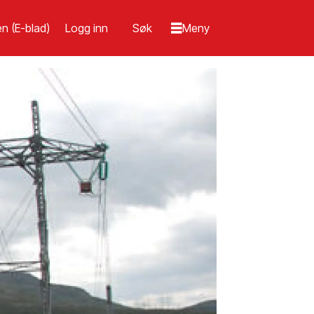
n (E-blad)
Logg inn