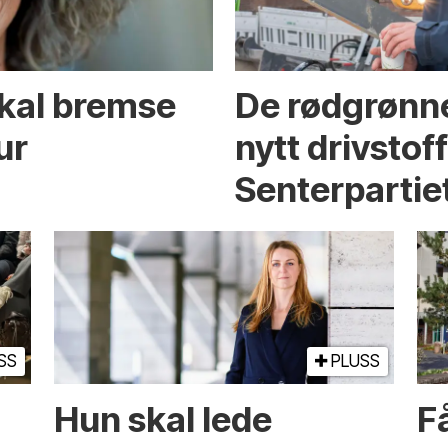
skal bremse
De rødgrønne
ur
nytt drivstof
Senterpartie
SS
PLUSS
Hun skal lede
Få