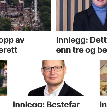
opp av
Innlegg: Det
erett
enn tre og b
Innlegg: Bestefar
I