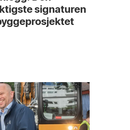
iktigste signaturen
bygge­­prosjektet