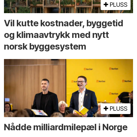
PLUSS
Vil kutte kostnader, byggetid
og klima­avtrykk med nytt
norsk bygge­system
PLUSS
Nådde milliard­­milepæl i Norge