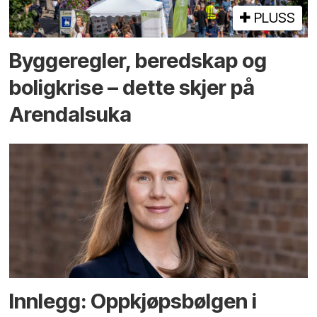
PLUSS
Bygge­regler, beredskap og
bolig­krise – dette skjer på
Arendals­uka
Innlegg: Oppkjøps­bølgen i