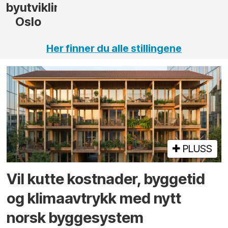
ng,
Her finner du alle stillingene
PLUSS
Vil kutte kostnader, byggetid
og klima­avtrykk med nytt
norsk bygge­system