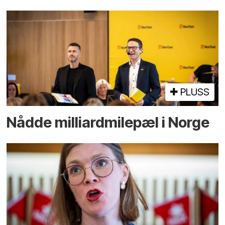
PLUSS
Nådde milliard­­milepæl i Norge