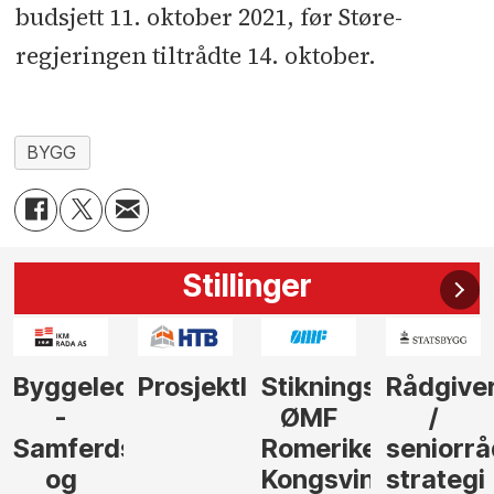
budsjett 11. oktober 2021, før Støre-
regjeringen tiltrådte 14. oktober.
BYGG
Stillinger
der
Prosjektleder
Stikningsingeniør
Rådgiver
Anleggs
ØMF
/
til
sel
Romerike
seniorrådgiver
hotellpr
Kongsvinger
strategi
i Gulen