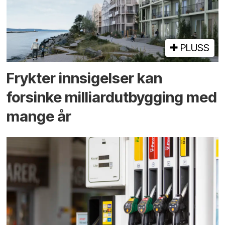
PLUSS
Frykter innsigelser kan
forsinke milliard­utbygging med
mange år