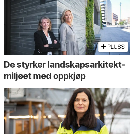
PLUSS
De styrker landskaps­arkitekt­
miljøet med oppkjøp