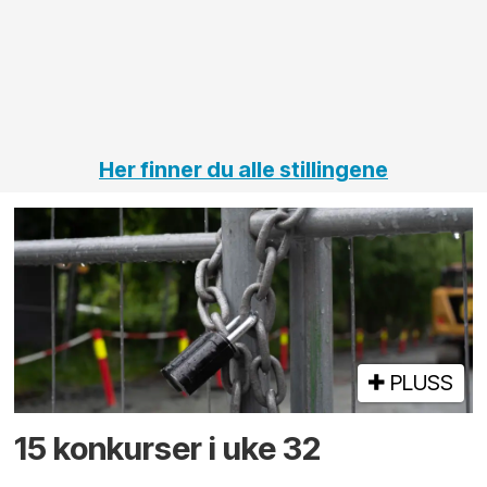
på
jernbane,
vei og
tunneler
Her finner du alle stillingene
PLUSS
15 konkurser i uke 32