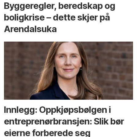
Bygge­regler, beredskap og
bolig­krise – dette skjer på
Arendals­uka
Innlegg: Oppkjøps­bølgen i
entreprenør­bransjen: Slik bør
eierne forberede seg