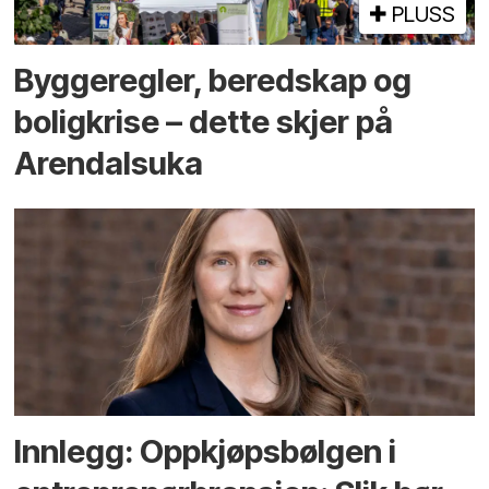
PLUSS
Bygge­regler, beredskap og
bolig­krise – dette skjer på
Arendals­uka
Innlegg: Oppkjøps­bølgen i