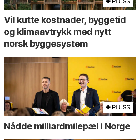
PLUSS
Vil kutte kostnader, byggetid
og klima­avtrykk med nytt
norsk bygge­system
PLUSS
Nådde milliard­­milepæl i Norge