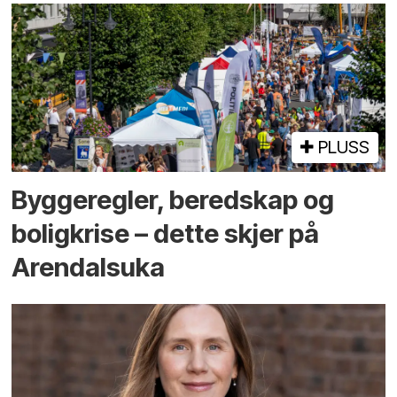
PLUSS
Bygge­regler, beredskap og
bolig­krise – dette skjer på
Arendals­uka