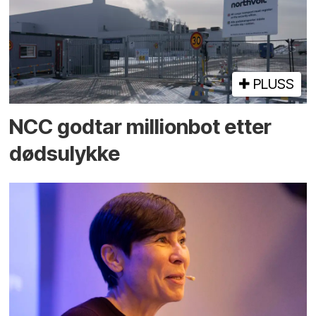
PLUSS
NCC godtar millionbot etter
dødsulykke