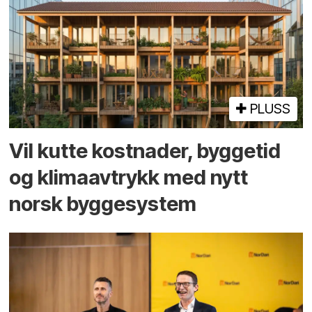
PLUSS
Vil kutte kostnader, byggetid
og klima­avtrykk med nytt
norsk bygge­system