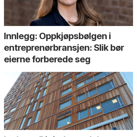
Innlegg: Oppkjøps­bølgen i
entreprenør­bransjen: Slik bør
eierne forberede seg