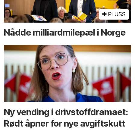
PLUSS
Nådde milliard­­milepæl i Norge
Ny vending i drivstoffdramaet:
Rødt åpner for nye avgiftskutt