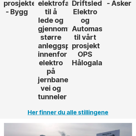
r
agfolk
Driftsleder
- Asker
Anlegg
Elektro
- Oslo
og
føre
Automasjon
til vårt
rosjekter
prosjekt
OPS
Hålogalandsvegen
,
Her finner du alle stillingene