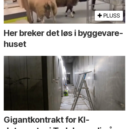
PLUSS
Her breker det løs i bygge­vare­
huset
Gigantkontrakt for KI-