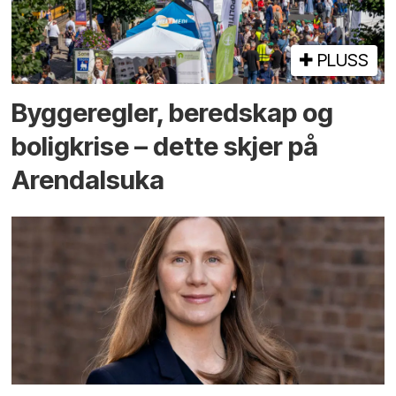
PLUSS
Bygge­regler, beredskap og
bolig­krise – dette skjer på
Arendals­uka