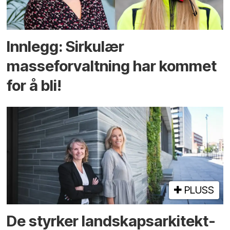
Innlegg: Sirkulær
masseforvaltning har kommet
for å bli!
PLUSS
De styrker landskaps­arkitekt­