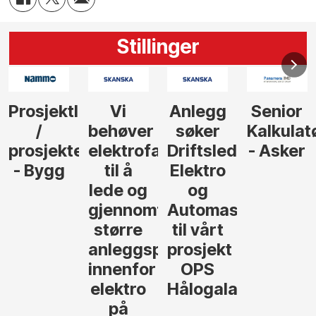
Stillinger
Anlegg
Senior
Senior
Prosjekt
søker
Kalkulatør
Tilbudsleder
r
agfolk
Driftsleder
- Asker
Anlegg
Elektro
- Oslo
og
føre
Automasjon
til vårt
rosjekter
prosjekt
OPS
Hålogalandsvegen