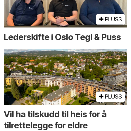
PLUSS
Lederskifte i Oslo Tegl & Puss
PLUSS
Vil ha tilskudd til heis for å
tilrettelegge for eldre