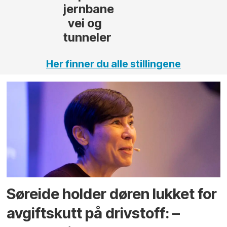
,
Her finner du alle stillingene
Søreide holder døren lukket for
avgiftskutt på drivstoff: –