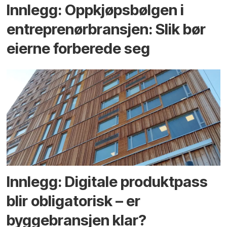
Innlegg: Oppkjøps­bølgen i
entreprenør­bransjen: Slik bør
eierne forberede seg
Innlegg: Digitale produktpass
blir obligatorisk – er
byggebransjen klar?