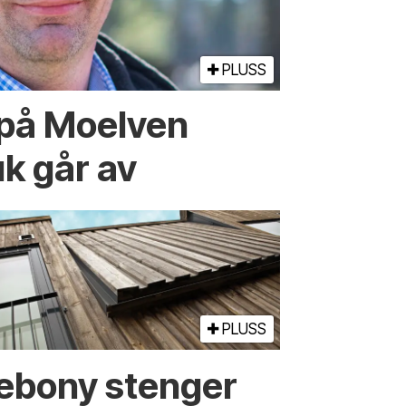
PLUSS
 på Moelven
k går av
PLUSS
ebony stenger