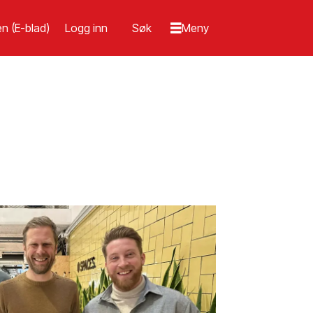
n (E-blad)
Logg inn