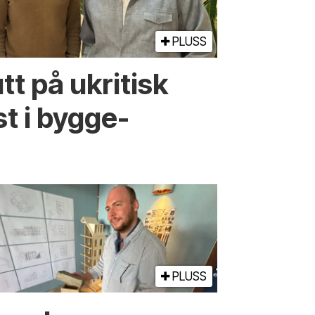
PLUSS
utt på ukritisk
st i bygge­
PLUSS