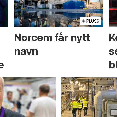
PLUSS
Norcem får nytt
K
navn
s
e
b