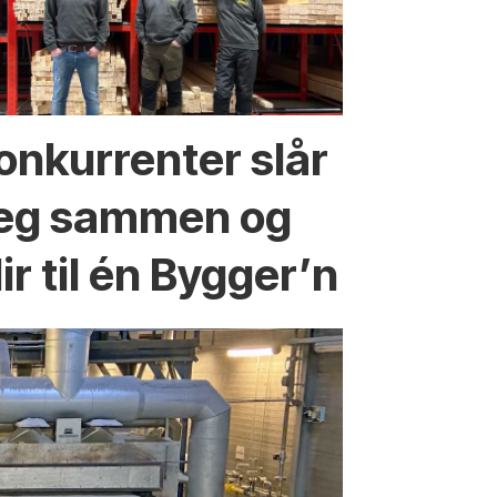
onkurrenter slår
eg sammen og
lir til én Bygger’n