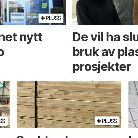
PLUSS
net nytt
De vil ha sl
o
bruk av pla
prosjekter
SS
PLUSS