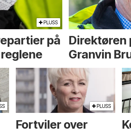
PLUSS
epartier på
Direktøren
 reglene
Granvin Bru
SS
PLUSS
Fortviler over
K