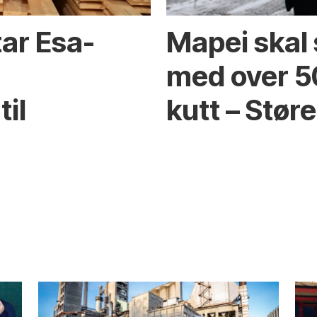
ar Esa-
Mapei skal 
med over 5
til
kutt – Stør