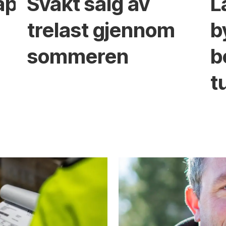
apet
Svakt salg av
L
trelast gjennom
b
sommeren
b
t