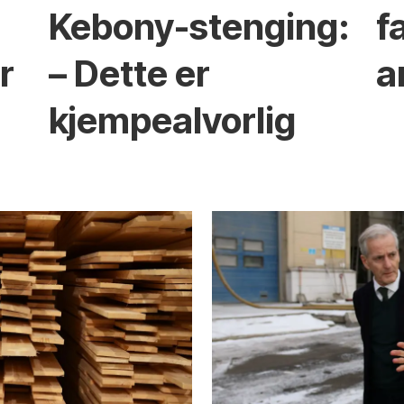
Kebony-stenging:
f
r
– Dette er
a
kjempealvorlig