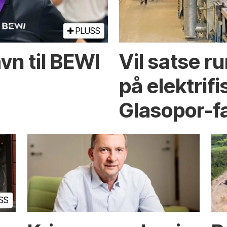
PLUSS
vn til BEWI
Vil satse r
på elektrifi
Glasopor-f
SS