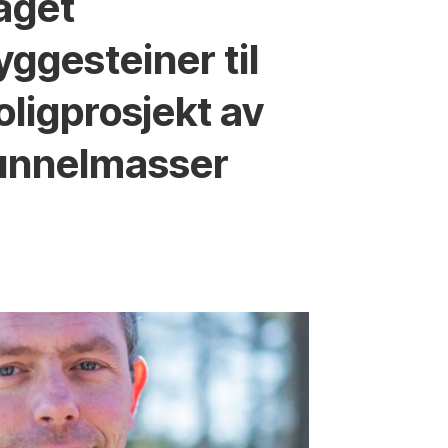
aget
yggesteiner til
oligprosjekt av
unnelmasser