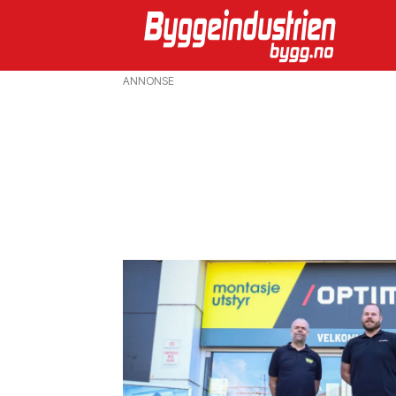
ANNONSE
Emne:
byggematerialer