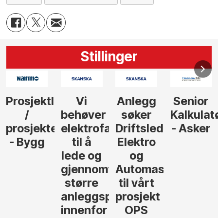
Stillinger
Anlegg
Senior
Senior
Prosjekt
søker
Kalkulatør
Tilbudsleder
r
agfolk
Driftsleder
- Asker
Anlegg
Elektro
- Oslo
og
føre
Automasjon
til vårt
rosjekter
prosjekt
OPS