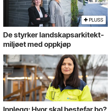
PLUSS
De styrker landskaps­arkitekt­
miljøet med oppkjøp
Innlegg: Hvor skal bestefar bo?