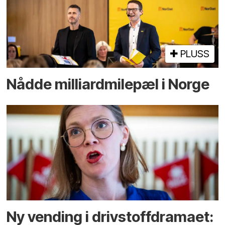
PLUSS
Nådde milliard­­milepæl i Norge
Ny vending i drivstoffdramaet: