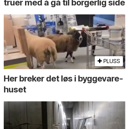
truer med å gå til borgerlig side
PLUSS
Her breker det løs i bygge­vare­
huset