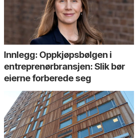
Innlegg: Oppkjøps­bølgen i
entreprenør­bransjen: Slik bør
eierne forberede seg