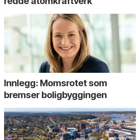
redde atomkraftverk
Innlegg: Moms­rotet som
bremser bolig­byggingen