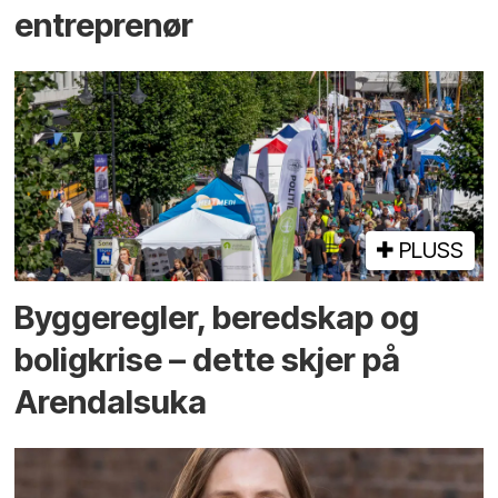
entreprenør
PLUSS
Bygge­regler, beredskap og
bolig­krise – dette skjer på
Arendals­uka