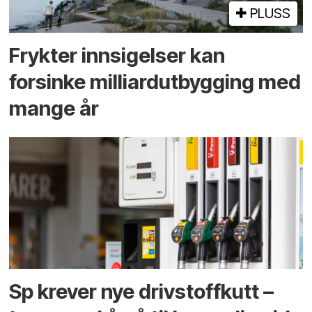
PLUSS
Frykter innsigelser kan
forsinke milliard­utbygging med
mange år
Sp krever nye drivstoffkutt –