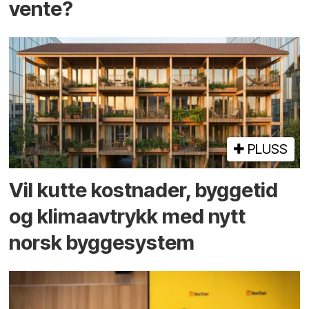
vente?
PLUSS
Vil kutte kostnader, byggetid
og klima­avtrykk med nytt
norsk bygge­system