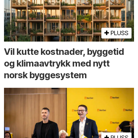
PLUSS
Vil kutte kostnader, byggetid
og klima­avtrykk med nytt
norsk bygge­system
PLUSS