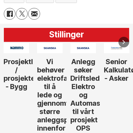
Stillinger
Anlegg
Senior
Senior
Prosjekt
søker
Kalkulatør
Tilbudsleder
r
agfolk
Driftsleder
- Asker
Anlegg
Elektro
- Oslo
og
føre
Automasjon
til vårt
rosjekter
prosjekt
OPS