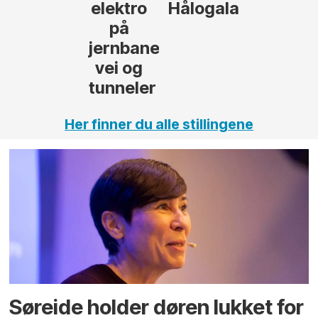
Hålogalandsvegen
,
Her finner du alle stillingene
Søreide holder døren lukket for