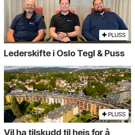
PLUSS
Lederskifte i Oslo Tegl & Puss
PLUSS
Vil ha tilskudd til heis for å