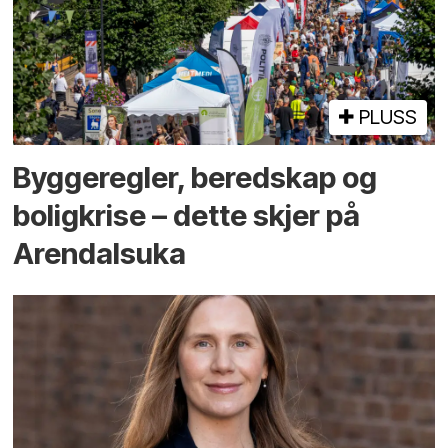
PLUSS
Bygge­regler, beredskap og
bolig­krise – dette skjer på
Arendals­uka