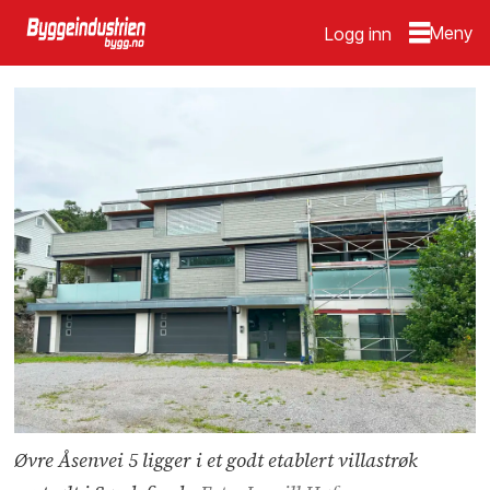
Logg inn
Øvre Åsenvei 5 ligger i et godt etablert villastrøk