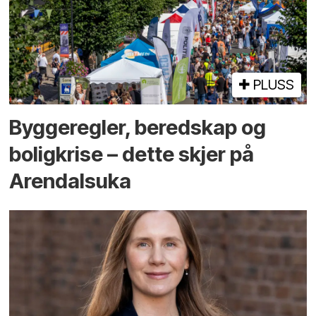
PLUSS
Bygge­regler, beredskap og
bolig­krise – dette skjer på
Arendals­uka