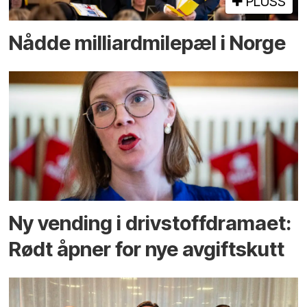
PLUSS
Nådde milliard­­milepæl i Norge
Ny vending i drivstoffdramaet:
Rødt åpner for nye avgiftskutt