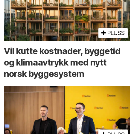
PLUSS
Vil kutte kostnader, byggetid
og klima­avtrykk med nytt
norsk bygge­system