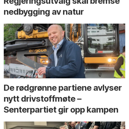
Regjerings­utvalg skal bremse
ned­bygging av natur
De rødgrønne partiene avlyser
nytt drivstoffmøte –
Senterpartiet gir opp kampen