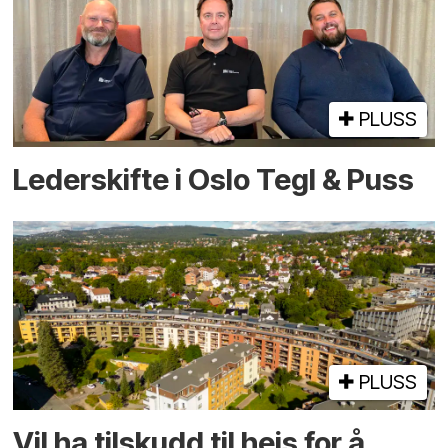
PLUSS
Lederskifte i Oslo Tegl & Puss
PLUSS
Vil ha tilskudd til heis for å