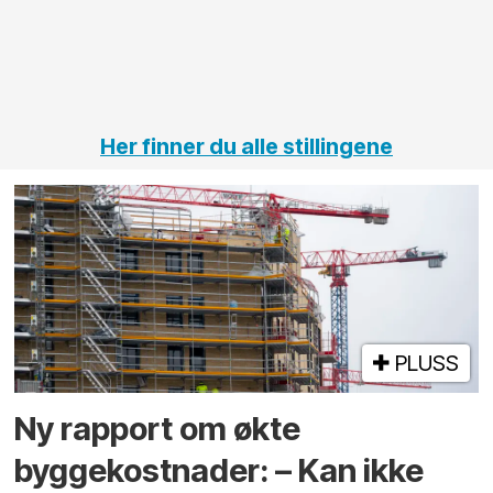
jernbane,
vei og
tunneler
Her finner du alle stillingene
PLUSS
Ny rapport om økte
byggekostnader: – Kan ikke