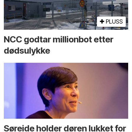
PLUSS
NCC godtar millionbot etter
dødsulykke
Søreide holder døren lukket for