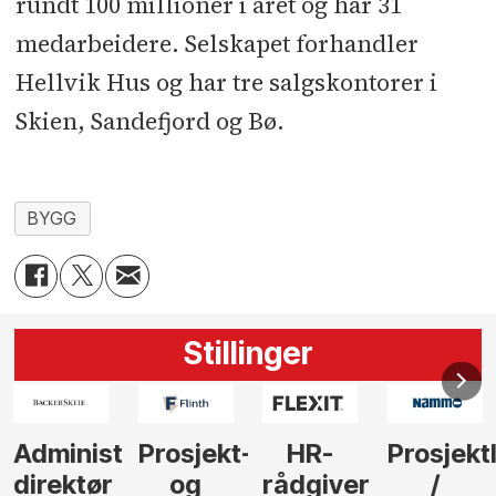
rundt 100 millioner i året og har 31
medarbeidere. Selskapet forhandler
Hellvik Hus og har tre salgskontorer i
Skien, Sandefjord og Bø.
BYGG
Stillinger
-
HR-
Prosjektleder
Vi
Anlegg
rådgiver
/
behøver
søker