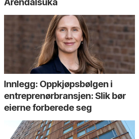
Arendals­uka
Innlegg: Oppkjøps­bølgen i
entreprenør­bransjen: Slik bør
eierne forberede seg