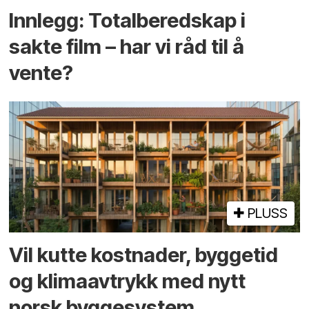
Innlegg: Totalberedskap i
sakte film – har vi råd til å
vente?
PLUSS
Vil kutte kostnader, byggetid
og klima­avtrykk med nytt
norsk bygge­system