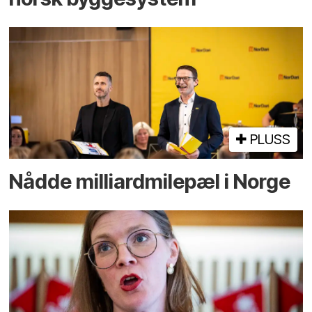
PLUSS
Nådde milliard­­milepæl i Norge