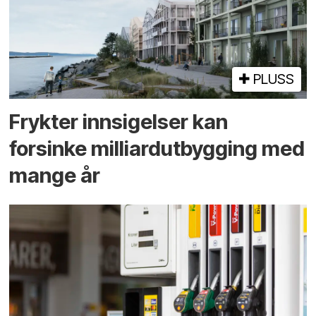
PLUSS
Frykter innsigelser kan
forsinke milliard­utbygging med
mange år