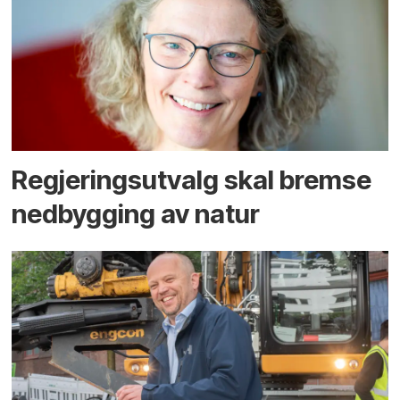
Regjerings­utvalg skal bremse
ned­bygging av natur