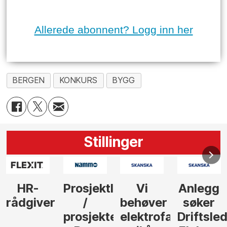
Allerede abonnent? Logg inn her
BERGEN
KONKURS
BYGG
Stillinger
Prosjektleder
Vi
Anlegg
Senior
/
behøver
søker
Kalkulat
prosjekteringsleder
elektrofagfolk
Driftsleder
- Asker