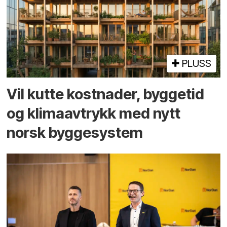
PLUSS
Vil kutte kostnader, byggetid
og klima­avtrykk med nytt
norsk bygge­system