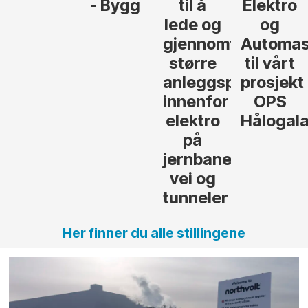
- Bygg
til å
Elektro
lede og
og
gjennomføre
Automasjon
større
til vårt
anleggsprosjekter
prosjekt
innenfor
OPS
elektro
Hålogalandsvege
på
jernbane,
vei og
tunneler
Her finner du alle stillingene