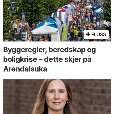
PLUSS
Bygge­regler, beredskap og
bolig­krise – dette skjer på
Arendals­uka