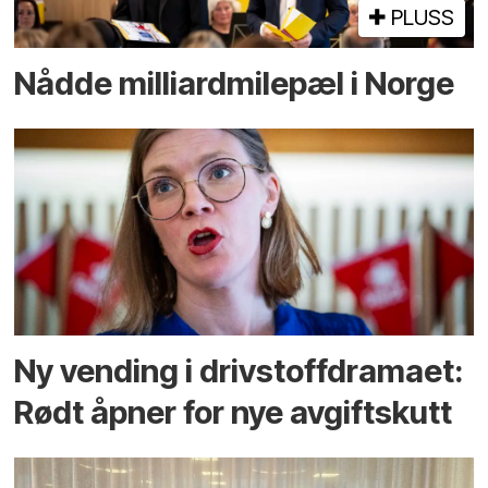
PLUSS
Nådde milliard­­milepæl i Norge
Ny vending i drivstoffdramaet:
Rødt åpner for nye avgiftskutt