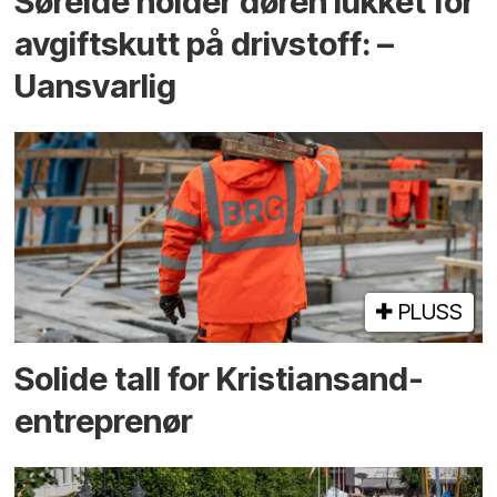
Søreide holder døren lukket for
avgiftskutt på drivstoff: –
Uansvarlig
PLUSS
Solide tall for Kristiansand-
entreprenør