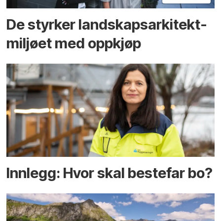
De styrker landskaps­arkitekt­
miljøet med oppkjøp
Innlegg: Hvor skal bestefar bo?