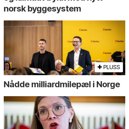
norsk bygge­system
PLUSS
Nådde milliard­­milepæl i Norge