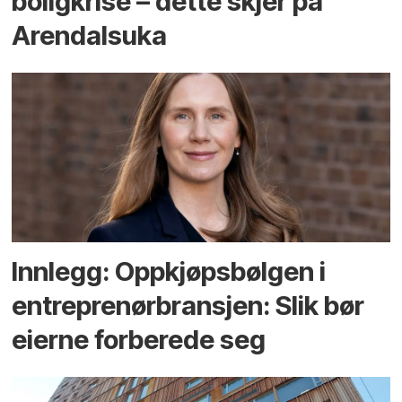
bolig­krise – dette skjer på
Arendals­uka
Innlegg: Oppkjøps­bølgen i
entreprenør­bransjen: Slik bør
eierne forberede seg