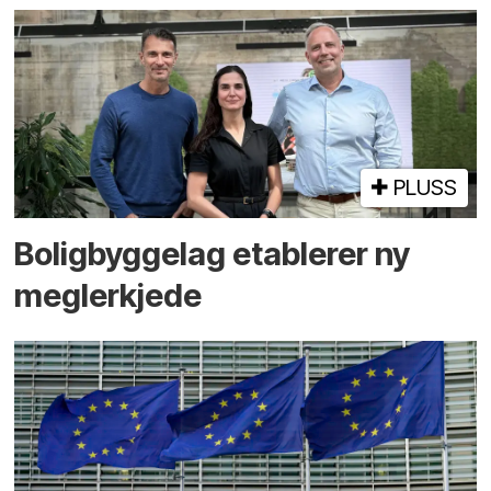
PLUSS
Boligbyggelag etablerer ny
megler­kjede