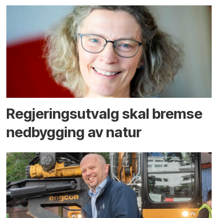
Regjerings­utvalg skal bremse
ned­bygging av natur