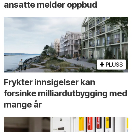
ansatte melder oppbud
PLUSS
Frykter innsigelser kan
forsinke milliard­utbygging med
mange år