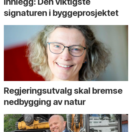
Innlegg: Den viktigste
signaturen i bygge­­prosjektet
Regjerings­utvalg skal bremse
ned­bygging av natur