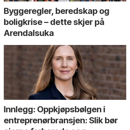
Bygge­regler, beredskap og
bolig­krise – dette skjer på
Arendals­uka
Innlegg: Oppkjøps­bølgen i
entreprenør­bransjen: Slik bør