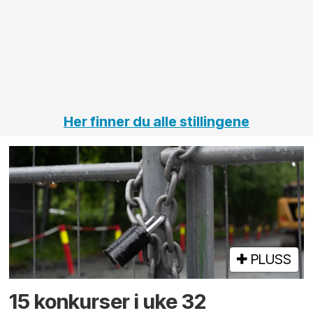
elektro
Hålogal
på
jernbane,
vei og
tunneler
Her finner du alle stillingene
PLUSS
15 konkurser i uke 32