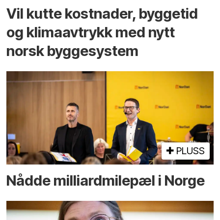
Vil kutte kostnader, byggetid
og klima­avtrykk med nytt
norsk bygge­system
PLUSS
Nådde milliard­­milepæl i Norge