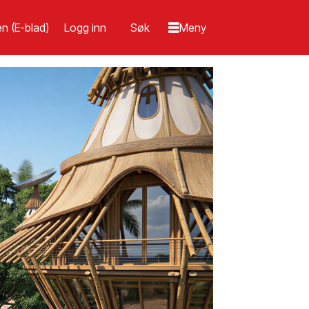
n (E-blad)
Logg inn