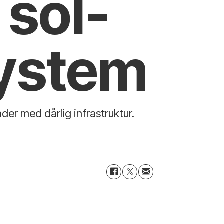
 sol-
system
åder med dårlig infrastruktur.