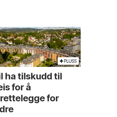
PLUSS
l ha tilskudd til
is for å
lrettelegge for
ldre