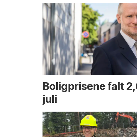
Boligprisene falt 2,
juli