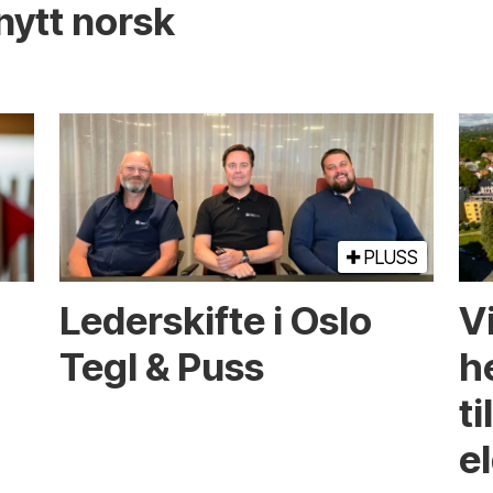
nytt norsk
PLUSS
Lederskifte i Oslo
Vi
Tegl & Puss
he
ti
e