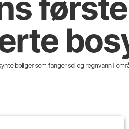
s første
rerte bo
orsynte boliger som fanger sol og regnvann i omr