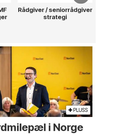
ØMF
Rådgiver / seniorrådgiver
Anleggs
ger
strategi
hotellpros
PLUSS
d­­milepæl i Norge