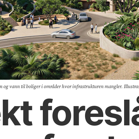
m og vann til boliger i områder hvor infrastrukturen mangler. Illustr
kt foresl