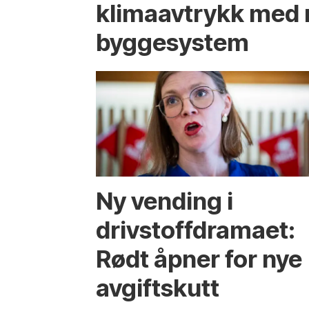
klima­avtrykk med 
bygge­system
Ny vending i
drivstoffdramaet:
Rødt åpner for nye
avgiftskutt