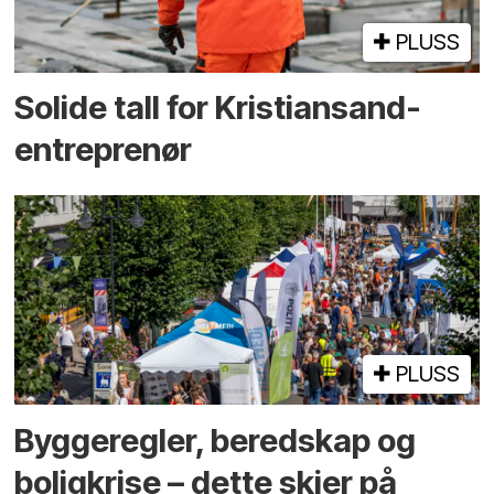
PLUSS
Solide tall for Kristiansand-
entreprenør
PLUSS
Bygge­regler, beredskap og
bolig­krise – dette skjer på