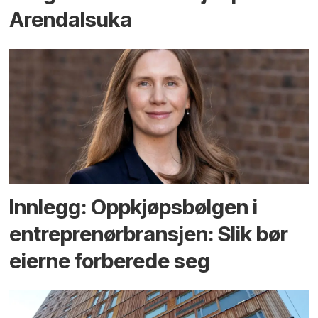
Arendals­uka
Innlegg: Oppkjøps­bølgen i
entreprenør­bransjen: Slik bør
eierne forberede seg