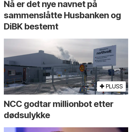
Nå er det nye navnet på
sammenslåtte Husbanken og
DiBK bestemt
PLUSS
NCC godtar millionbot etter
dødsulykke