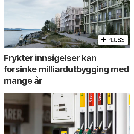
PLUSS
Frykter innsigelser kan
forsinke milliard­utbygging med
mange år