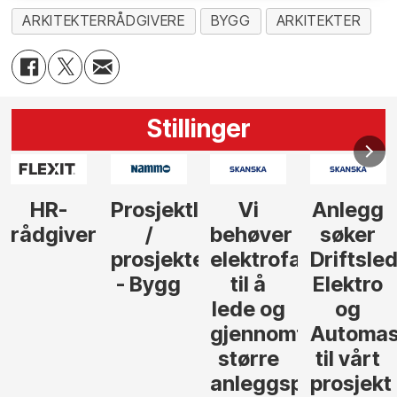
ARKITEKTERRÅDGIVERE
BYGG
ARKITEKTER
Stillinger
R-
Prosjektleder
Vi
Anlegg
Se
giver
/
behøver
søker
Kal
prosjekteringsleder
elektrofagfolk
Driftsleder
- 
- Bygg
til å
Elektro
lede og
og
gjennomføre
Automasjon
større
til vårt
anleggsprosjekter
prosjekt