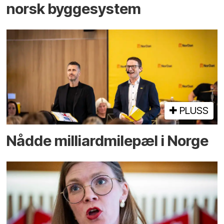
norsk bygge­system
PLUSS
Nådde milliard­­milepæl i Norge