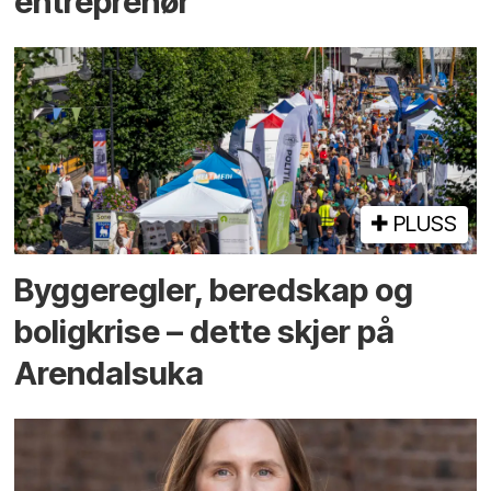
entreprenør
PLUSS
Bygge­regler, beredskap og
bolig­krise – dette skjer på
Arendals­uka