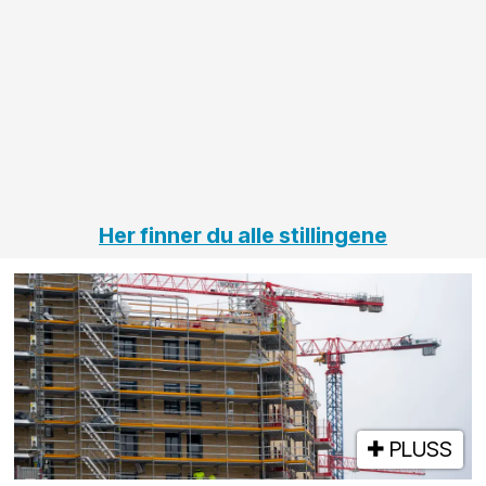
innenfor
O
elektro
Hål
på
jernbane,
vei og
tunneler
Her finner du alle stillingene
PLUSS