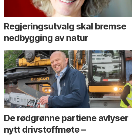
Regjerings­utvalg skal bremse
ned­bygging av natur
De rødgrønne partiene avlyser
nytt drivstoffmøte –