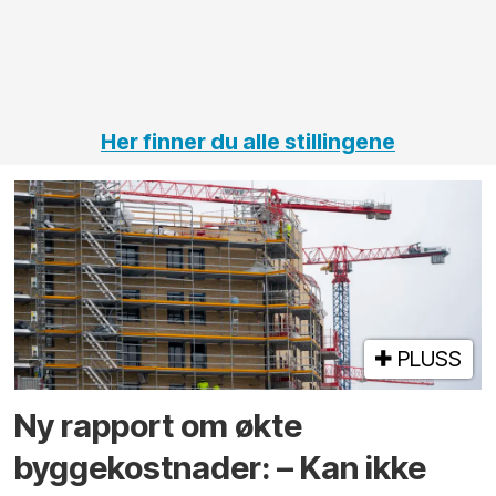
jernbane,
vei og
tunneler
Her finner du alle stillingene
PLUSS
Ny rapport om økte
byggekostnader: – Kan ikke