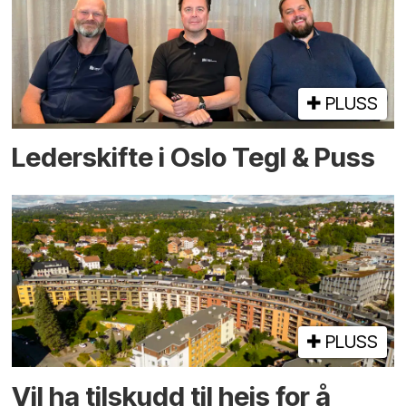
PLUSS
Lederskifte i Oslo Tegl & Puss
PLUSS
Vil ha tilskudd til heis for å