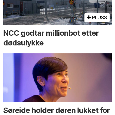
PLUSS
NCC godtar millionbot etter
dødsulykke
Søreide holder døren lukket for