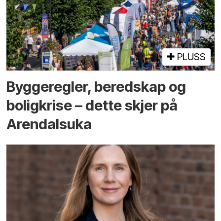
PLUSS
Bygge­regler, beredskap og
bolig­krise – dette skjer på
Arendals­uka