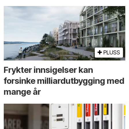
PLUSS
Frykter innsigelser kan
forsinke milliard­utbygging med
mange år