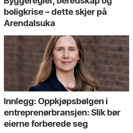
Bygge­regler, beredskap og
bolig­krise – dette skjer på
Arendals­uka
Innlegg: Oppkjøps­bølgen i
entreprenør­bransjen: Slik bør
eierne forberede seg