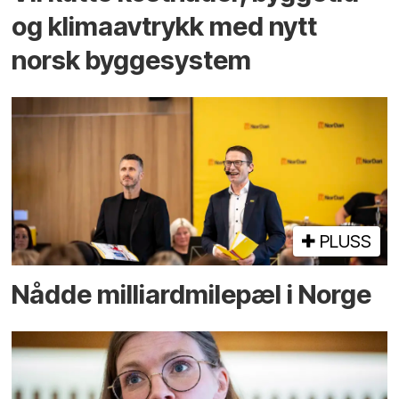
og klima­avtrykk med nytt
norsk bygge­system
PLUSS
Nådde milliard­­milepæl i Norge