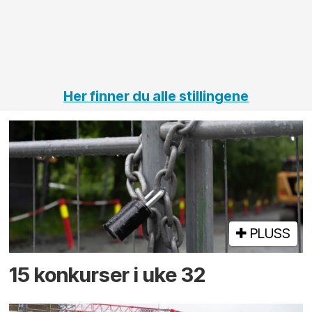
på
jernbane,
vei og
tunneler
Her finner du alle stillingene
PLUSS
15 konkurser i uke 32