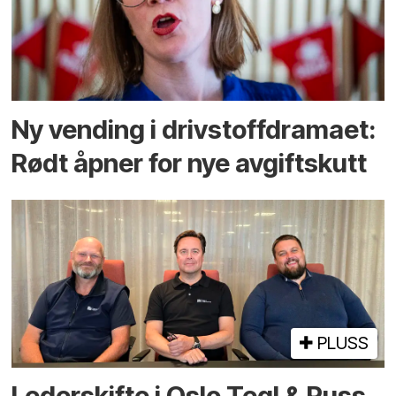
Ny vending i drivstoffdramaet:
Rødt åpner for nye avgiftskutt
PLUSS
Lederskifte i Oslo Tegl & Puss