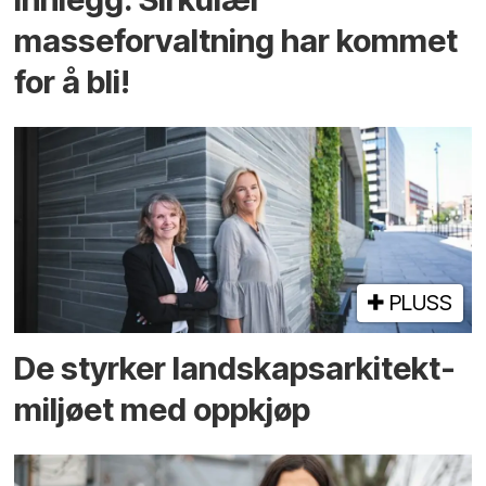
masseforvaltning har kommet
for å bli!
PLUSS
De styrker landskaps­arkitekt­
miljøet med oppkjøp