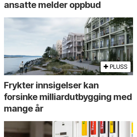
ansatte melder oppbud
PLUSS
Frykter innsigelser kan
forsinke milliard­utbygging med
mange år