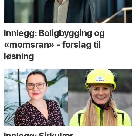
Innlegg: Boligbygging og
«momsran» - forslag til
løsning
Innlegg: Sirkulær