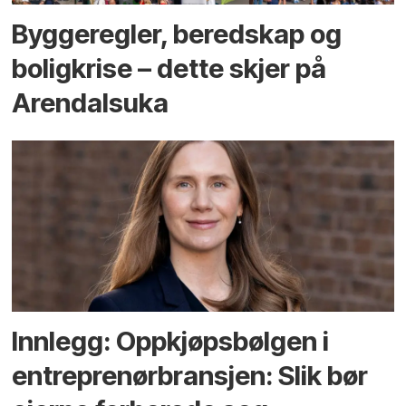
Bygge­regler, beredskap og
bolig­krise – dette skjer på
Arendals­uka
Innlegg: Oppkjøps­bølgen i
entreprenør­bransjen: Slik bør