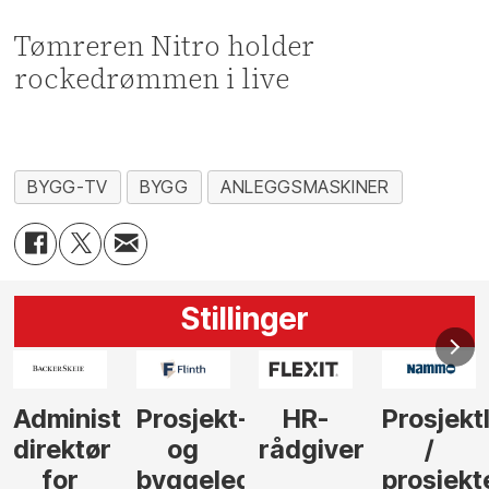
Tømreren Nitro holder
rockedrømmen i live
BYGG-TV
BYGG
ANLEGGSMASKINER
Stillinger
Administrerende
Prosjekt-
HR-
Prosjekt
direktør
og
rådgiver
/
for
byggeleder
prosjekt