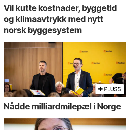
Vil kutte kostnader, byggetid
og klima­avtrykk med nytt
norsk bygge­system
PLUSS
Nådde milliard­­milepæl i Norge