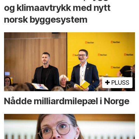
og klima­avtrykk med nytt
norsk bygge­system
PLUSS
Nådde milliard­­milepæl i Norge