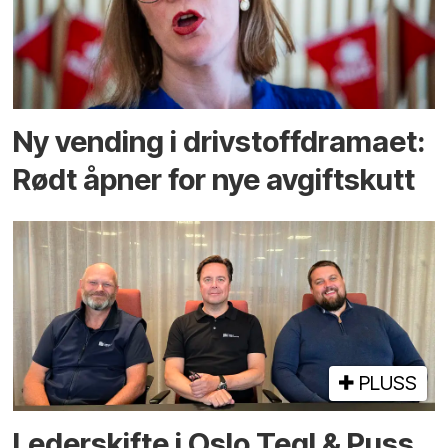
Ny vending i drivstoffdramaet:
Rødt åpner for nye avgiftskutt
PLUSS
Lederskifte i Oslo Tegl & Puss