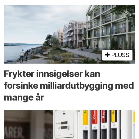
PLUSS
Frykter innsigelser kan
forsinke milliard­utbygging med
mange år