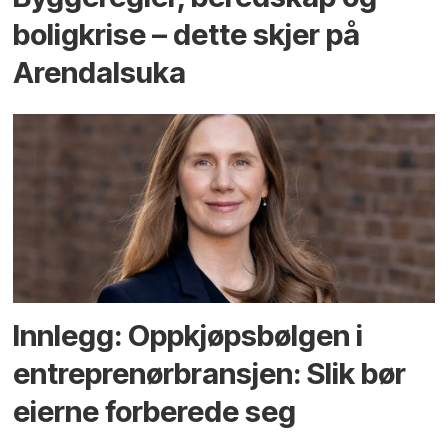
bolig­krise – dette skjer på
Arendals­uka
Innlegg: Oppkjøps­bølgen i
entreprenør­bransjen: Slik bør
eierne forberede seg