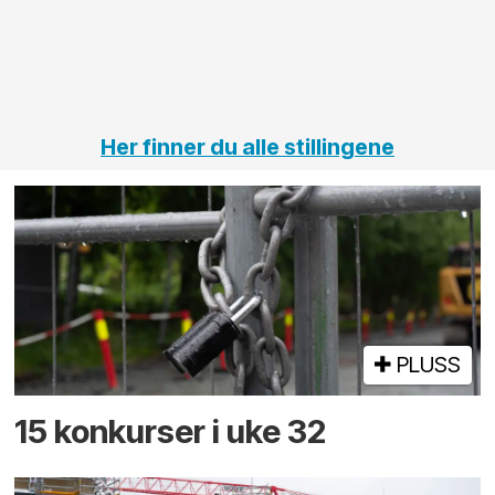
jernbane,
vei og
tunneler
Her finner du alle stillingene
PLUSS
15 konkurser i uke 32