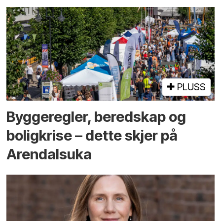
PLUSS
Bygge­regler, beredskap og
bolig­krise – dette skjer på
Arendals­uka