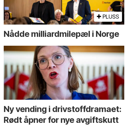
PLUSS
Nådde milliard­­milepæl i Norge
Ny vending i drivstoffdramaet:
Rødt åpner for nye avgiftskutt