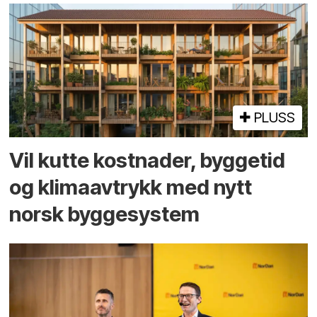
PLUSS
Vil kutte kostnader, byggetid
og klima­avtrykk med nytt
norsk bygge­system