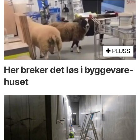
PLUSS
Her breker det løs i bygge­vare­
huset