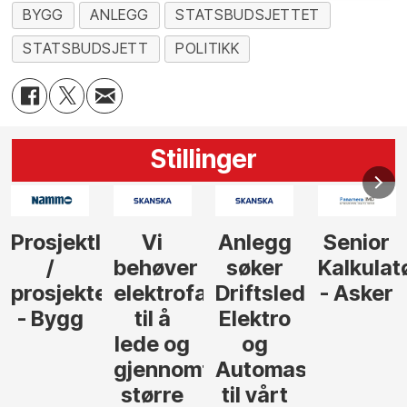
BYGG
ANLEGG
STATSBUDSJETTET
STATSBUDSJETT
POLITIKK
Stillinger
Anlegg
Senior
Senior
Prosjekt
søker
Kalkulatør
Tilbudsleder
r
agfolk
Driftsleder
- Asker
Anlegg
Elektro
- Oslo
og
føre
Automasjon
til vårt