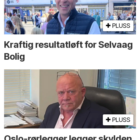
PLUSS
Kraftig resultatløft for Selvaag
Bolig
PLUSS
Oslo-rørlegger legger skylden