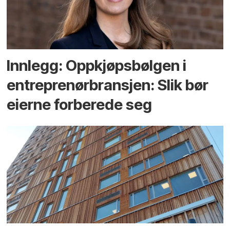
Innlegg: Oppkjøps­bølgen i
entreprenør­bransjen: Slik bør
eierne forberede seg