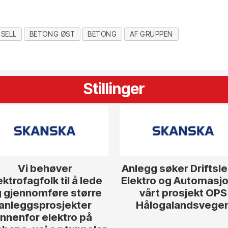
USELL
BETONG ØST
BETONG
AF GRUPPEN
Stillinger
Vi behøver
Anlegg søker Driftsl
ektrofagfolk til å lede
Elektro og Automasjon
 gjennomføre større
vårt prosjekt OPS
anleggsprosjekter
Hålogalandsvege
innenfor elektro på