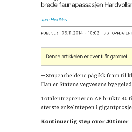
brede faunapassasjen Hardvolls
Jørn
Hindklev
06.11.2014 - 10:02
PUBLISERT
SIST OPPDATER
Denne artikkelen er over ti år gammel.
─ Støpearbeidene pågikk fram til kl
Han er Statens vegvesens byggelede
Totalentreprenøren AF brukte 40 ti
største enkeltstøpen i gigantprosj
Kontinuerlig støp over 40 timer