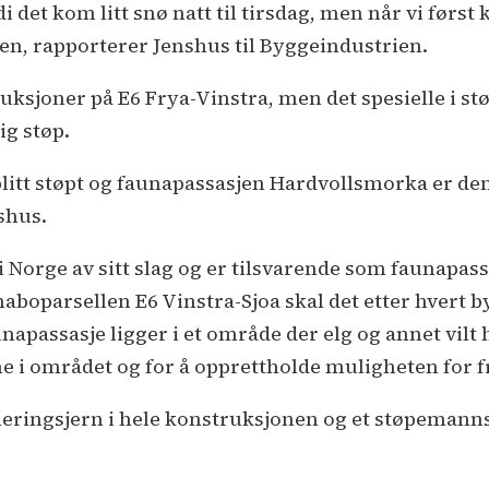
di det kom litt snø natt til tirsdag, men når vi først
rgen, rapporterer Jenshus til Byggeindustrien.
uksjoner på E6 Frya-Vinstra, men det spesielle i st
ig støp.
litt støpt og faunapassasjen Hardvollsmorka er den 
shus.
i Norge av sitt slag og er tilsvarende som faunapa
aboparsellen E6 Vinstra-Sjoa skal det etter hvert b
apassasje ligger i et område der elg og annet vilt 
e i området og for å opprettholde muligheten for fri
rmeringsjern i hele konstruksjonen og et støpemann