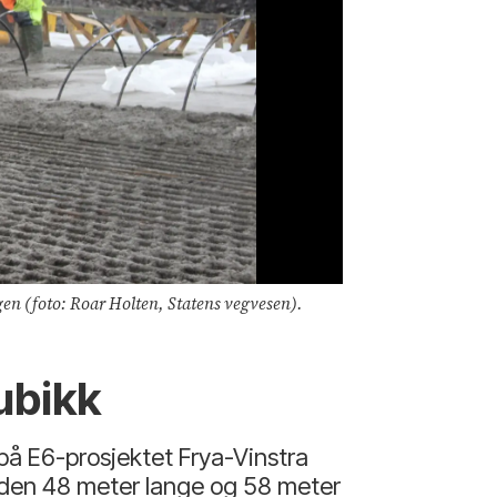
gen (foto: Roar Holten, Statens vegvesen).
Foto: Roar Holte
ubikk
 på E6-prosjektet Frya-Vinstra
e den 48 meter lange og 58 meter