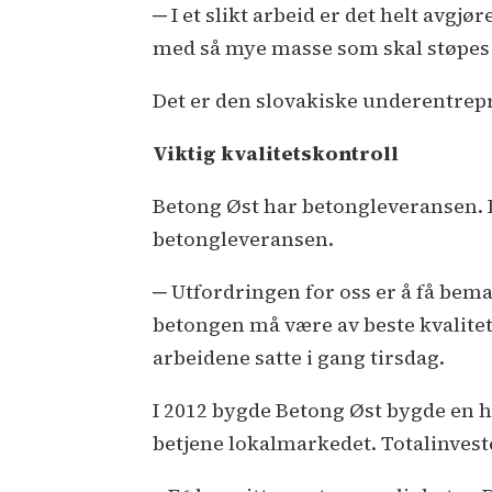
─ I et slikt arbeid er det helt avg
med så mye masse som skal støpes ut 
Det er den slovakiske underentre
Viktig kvalitetskontroll
Betong Øst har betongleveransen. D
betongleveransen.
─ Utfordringen for oss er å få beman
betongen må være av beste kvalitet.
arbeidene satte i gang tirsdag.
I 2012 bygde Betong Øst bygde en hel
betjene lokalmarkedet. Totalinvest