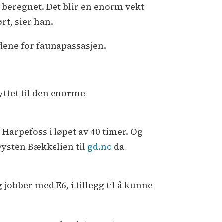
g beregnet. Det blir en enorm vekt
rt, sier han.
ene for faunapassasjen.
yttet til den enorme
 Harpefoss i løpet av 40 timer. Og
 Øysten Bækkelien til
gd.no
da
 jobber med E6, i tillegg til å kunne