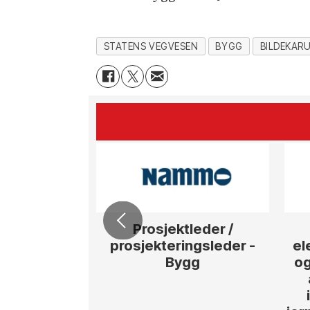
STATENS VEGVESEN
BYGG
BILDEKAR
Prosjektleder /
prosjekteringsleder -
el
Bygg
og