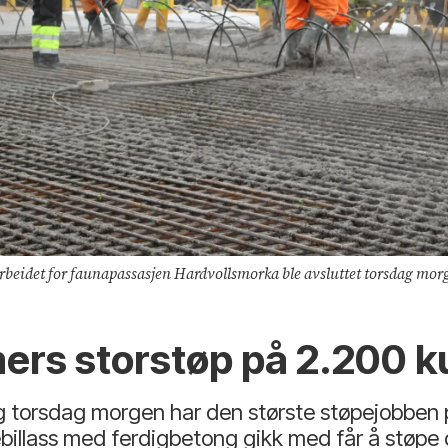
arbeidet for faunapassasjen Hardvollsmorka ble avsluttet torsdag mor
ers storstøp på 2.200 k
lig torsdag morgen har den største støpejobben
tebillass med ferdigbetong gikk med får å støp