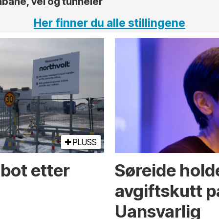
nbane, vei og tunneler
Her finner du alle stillingene
PLUSS
bot etter
Søreide holde
avgiftskutt på
Uansvarlig