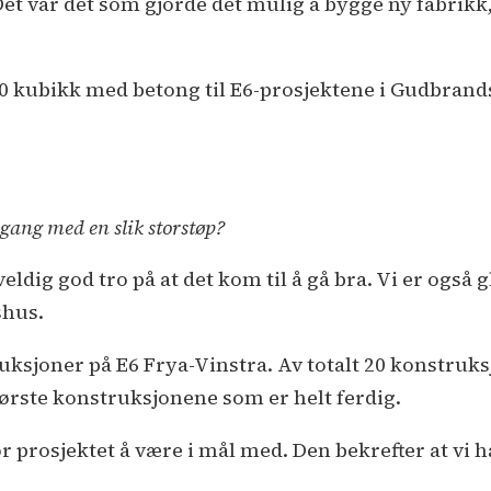
 Det var det som gjorde det mulig å bygge ny fabrikk
00 kubikk med betong til E6-prosjektene i Gudbrands
 gang med en slik storstøp?
veldig god tro på at det kom til å gå bra. Vi er også 
shus.
ruksjoner på E6 Frya-Vinstra. Av totalt 20 konstruk
ørste konstruksjonene som er helt ferdig.
or prosjektet å være i mål med. Den bekrefter at vi h