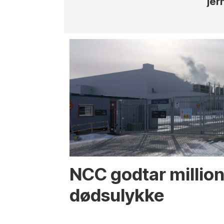
jer
NCC godtar million
dødsulykke