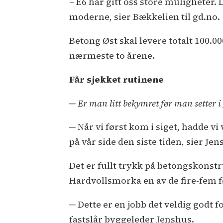
– E6 har gitt oss store muligheter.
moderne, sier Bækkelien til gd.no.
Betong Øst skal levere totalt 100.0
nærmeste to årene.
Får sjekket rutinene
─ Er man litt bekymret før man setter i
─ Når vi først kom i siget, hadde vi 
på vår side den siste tiden, sier Jen
Det er fullt trykk på betongskonst
Hardvollsmorka en av de fire-fem f
─ Dette er en jobb det veldig godt f
fastslår byggeleder Jenshus.