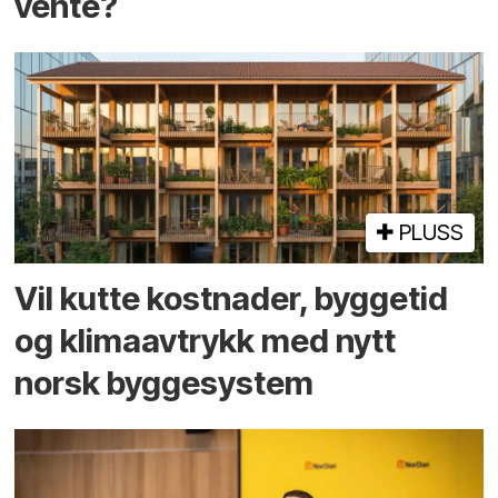
vente?
PLUSS
Vil kutte kostnader, byggetid
og klima­avtrykk med nytt
norsk bygge­system