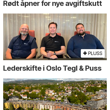
Rødt åpner for nye avgiftskutt
PLUSS
Lederskifte i Oslo Tegl & Puss