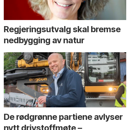
Regjerings­utvalg skal bremse
ned­bygging av natur
De rødgrønne partiene avlyser
nytt drivstoffmøte –