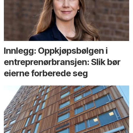
Innlegg: Oppkjøps­bølgen i
entreprenør­bransjen: Slik bør
eierne forberede seg