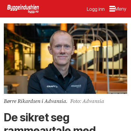
Logg inn
Børre Rikardsen i Advansia.
Foto: Advansia
De sikret seg
rammeavtale med