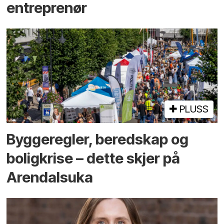
entreprenør
PLUSS
Bygge­regler, beredskap og
bolig­krise – dette skjer på
Arendals­uka