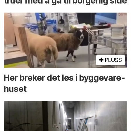
truer med å gå til borgerlig side
PLUSS
Her breker det løs i bygge­vare­
huset