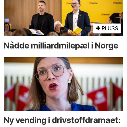
PLUSS
Nådde milliard­­milepæl i Norge
Ny vending i drivstoffdramaet: