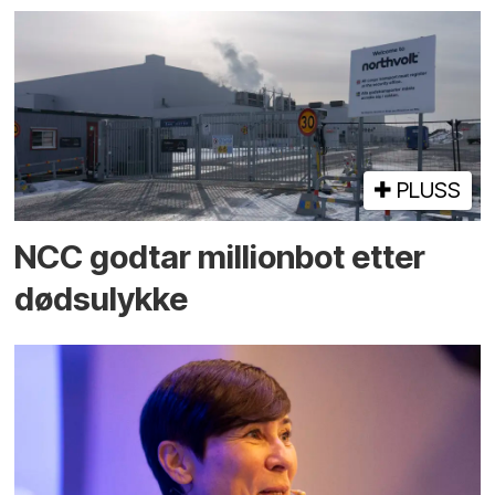
PLUSS
NCC godtar millionbot etter
dødsulykke