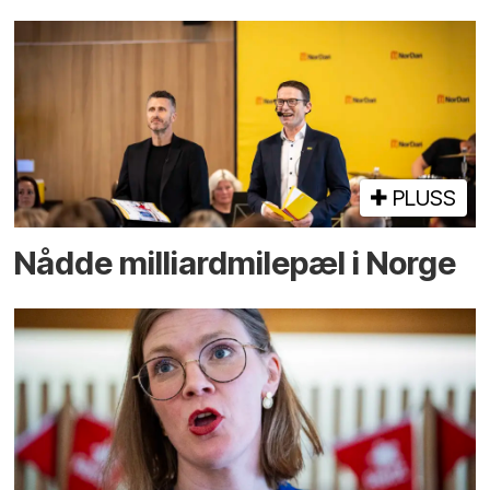
PLUSS
Nådde milliard­­milepæl i Norge