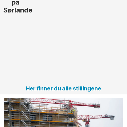
lede og
og
gjennomføre
Automas
større
til vårt
anleggsprosjekter
prosjekt
innenfor
OPS
elektro
Hålogal
på
jernbane,
vei og
tunneler
Her finner du alle stillingene