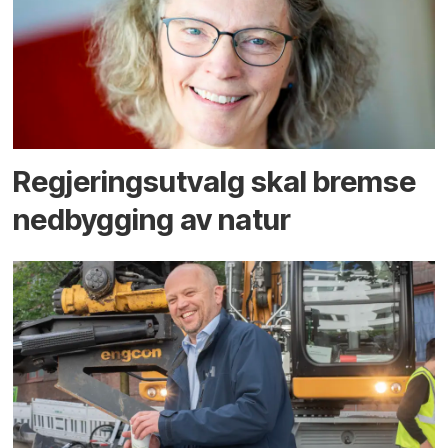
Regjerings­utvalg skal bremse
ned­bygging av natur