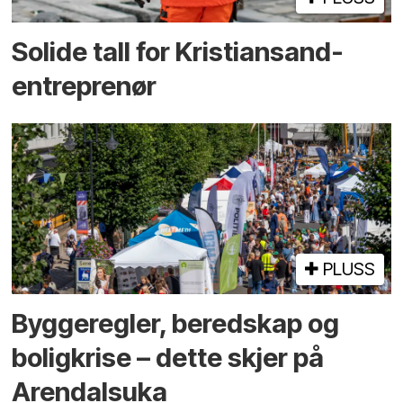
Solide tall for Kristiansand-
entreprenør
PLUSS
Bygge­regler, beredskap og
bolig­krise – dette skjer på
Arendals­uka