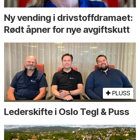
Ny vending i drivstoffdramaet:
Rødt åpner for nye avgiftskutt
PLUSS
Lederskifte i Oslo Tegl & Puss