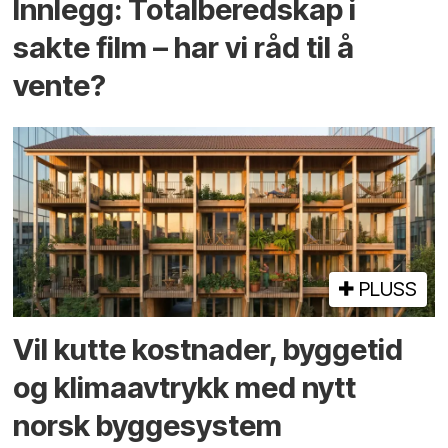
Innlegg: Totalberedskap i
sakte film – har vi råd til å
vente?
PLUSS
Vil kutte kostnader, byggetid
og klima­avtrykk med nytt
norsk bygge­system