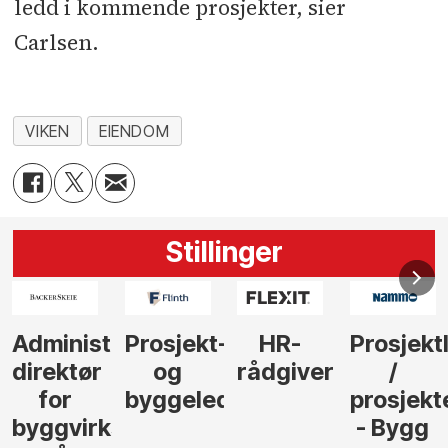
ledd i kommende prosjekter, sier
Carlsen.
VIKEN
EIENDOM
Stillinger
-
HR-
Prosjektleder
Vi
Anlegg
rådgiver
/
behøver
søker
der
prosjekteringsleder
elektrofagfolk
Driftsle
- Bygg
til å
Elektro