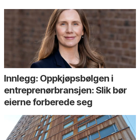
Innlegg: Oppkjøps­bølgen i
entreprenør­bransjen: Slik bør
eierne forberede seg