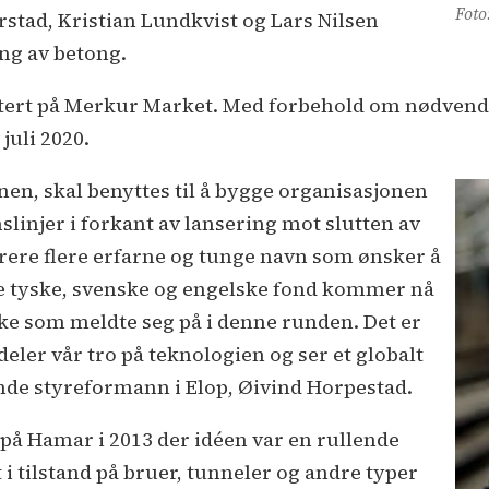
Foto
rstad, Kristian Lundkvist og Lars Nilsen
ing av betong.
notert på Merkur Market. Med forbehold om nødvend
juli 2020.
nen, skal benyttes til å bygge organisasjonen
slinjer i forkant av lansering mot slutten av
strere flere erfarne og tunge navn som ønsker å
ge tyske, svenske og engelske fond kommer nå
orske som meldte seg på i denne runden. Det er
deler vår tro på teknologien og ser et globalt
ende styreformann i Elop, Øivind Horpestad.
ø på Hamar i 2013 der idéen var en rullende
 i tilstand på bruer, tunneler og andre typer