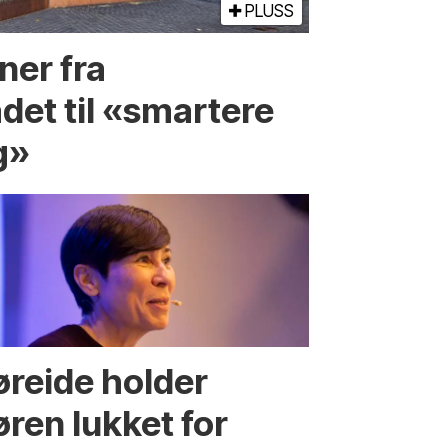
PLUSS
ner fra
det til «smartere
g»
øreide holder
øren lukket for