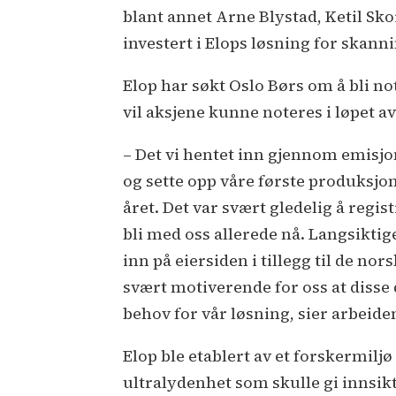
blant annet Arne Blystad, Ketil Sko
investert i Elops løsning for skann
Elop har søkt Oslo Børs om å bli 
vil aksjene kunne noteres i løpet av 
– Det vi hentet inn gjennom emisjo
og sette opp våre første produksjon
året. Det var svært gledelig å regi
bli med oss allerede nå. Langsikti
inn på eiersiden i tillegg til de n
svært motiverende for oss at disse 
behov for vår løsning, sier arbeid
Elop ble etablert av et forskermilj
ultralydenhet som skulle gi innsikt