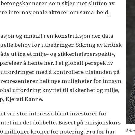
 betongskanneren som skjer mot slutten av
flere internasjonale aktører om samarbeid,
asjon og innsikt i en konstruksjon der data
tuelle behov for utbedringer. Sikring av kritisk
åde ut fra et miljø- og sikkerhetsperspektiv,
relser å hente her. I et globalt perspektiv
g utfordringer med å kontrollere tilstanden på
 representerer helt nye muligheter for innsyn
obal utfordring knyttet til sikkerhet og miljø,
p, Kjersti Kanne.
et var stor interesse blant investorer før
entet inn det dobbelte. Basert på emisjonskurs
Admi
420 millioner kroner før notering. Fra før har