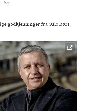
: Elop
ige godkjenninger fra Oslo Børs,