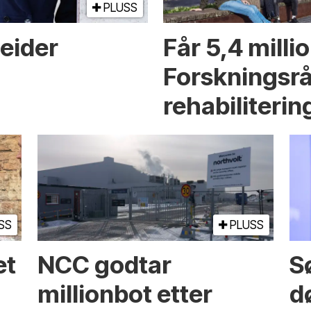
PLUSS
eider
Får 5,4 millio
Forskningsrå
rehabiliterin
SS
PLUSS
et
NCC godtar
S
millionbot etter
d