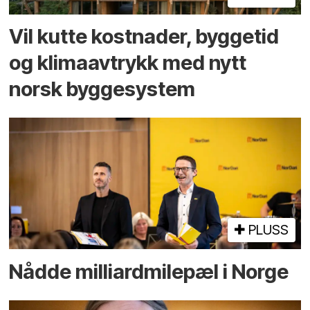
Vil kutte kostnader, byggetid
og klima­avtrykk med nytt
norsk bygge­system
PLUSS
Nådde milliard­­milepæl i Norge