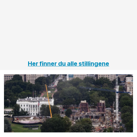
innenfor
OPS
elektro
Hålogal
på
jernbane,
vei og
tunneler
Her finner du alle stillingene