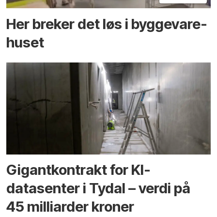
Her breker det løs i bygge­vare­
huset
Gigantkontrakt for KI-
datasenter i Tydal – verdi på
45 milliarder kroner