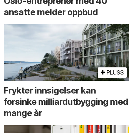
Oslo-entreprenør med 40
ansatte melder oppbud
PLUSS
Frykter innsigelser kan
forsinke milliard­utbygging med
mange år