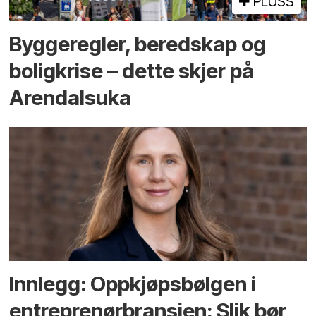
PLUSS
Bygge­regler, beredskap og
bolig­krise – dette skjer på
Arendals­uka
Innlegg: Oppkjøps­bølgen i
entreprenør­bransjen: Slik bør