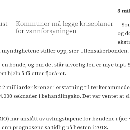
3 mi
ust
Kommuner må legge kriseplaner
– So
for vannforsyningen
og de
ekst
at myndighetene stiller opp, sier Ullensakerbonden.
r en bonde, og om det slår alvorlig feil er mye tapt
 hjelp å få etter fjoråret.
lt 2 milliarder kroner i erstatning til tørkerammede
 4.000 søknader i behandlingskø. Det var ventet at 
O) har anslått av avlingstapene for bøndene i fjor v
e enn prognosene sa tidlig på høsten i 2018.