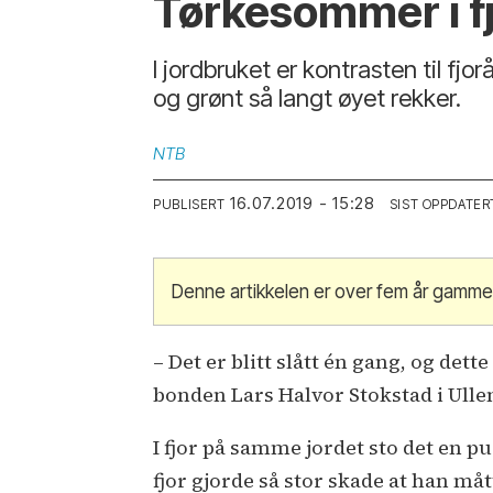
Tørkesommer i fjor
I jordbruket er kontrasten til fjor
og grønt så langt øyet rekker.
NTB
16.07.2019 - 15:28
PUBLISERT
SIST OPPDATER
Denne artikkelen er over fem år gamme
– Det er blitt slått én gang, og dett
bonden Lars Halvor Stokstad i Ulle
I fjor på samme jordet sto det en p
fjor gjorde så stor skade at han måt