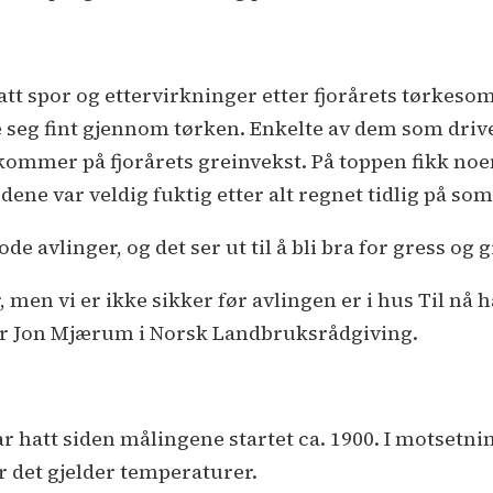
satt spor og ettervirkninger etter fjorårets tørkes
 seg fint gjennom tørken. Enkelte av dem som dri
e kommer på fjorårets greinvekst. På toppen fikk 
ordene var veldig fuktig etter alt regnet tidlig på s
e avlinger, og det ser ut til å bli bra for gress og g
 år, men vi er ikke sikker før avlingen er i hus Til nå
er Jon Mjærum i Norsk Landbruksrådgiving.
r hatt siden målingene startet ca. 1900. I motsetning ti
r det gjelder temperaturer.