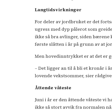
Langtidsvirkninger
For deler av jordbruket er det fort
ugress med dyp pålerot som greide
ikke så bra avlinger, siden bæren
første slåtten i år på grunn av at j
Men hovedinntrykket er at det er god
– Det ligger an til å bli et kronår i
lovende vekstsommer, sier rådgiv
Åttende våteste
Juni i år er den åttende våteste vi ha
ikke så stort avvik fra normalen nå