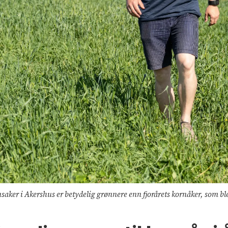
ensaker i Akershus er betydelig grønnere enn fjorårets kornåker, som