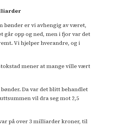
lliarder
m bønder er vi avhengig av været,
t går opp og ned, men i fjor var det
remt. Vi hjelper hverandre, og i
. Stokstad mener at mange ville vært
 bønder. Da var det blitt behandlet
sluttsummen vil dra seg mot 2,5
ar på over 3 milliarder kroner, til