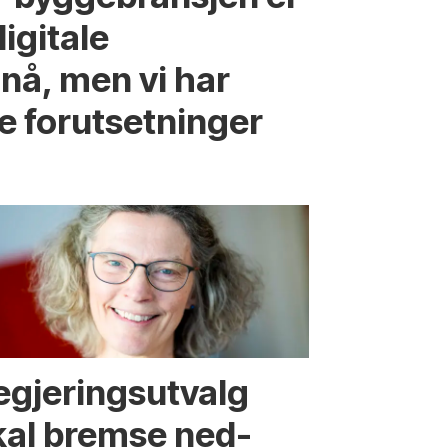
digitale
nå, men vi har
e forutsetninger
egjerings­utvalg
kal bremse ned­