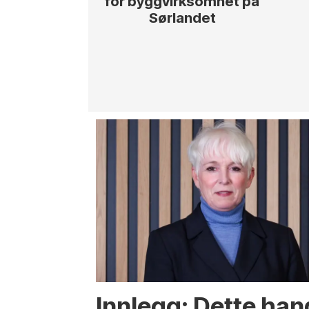
for byggvirksomhet på
Sørlandet
Innlegg: Dette ha