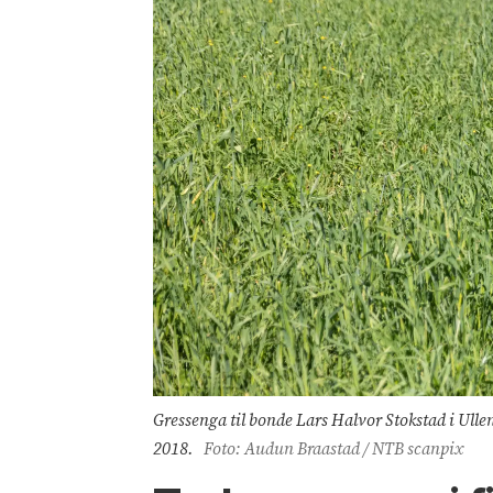
Gressenga til bonde Lars Halvor Stokstad i Ull
2018.
Foto: Audun Braastad / NTB scanpix