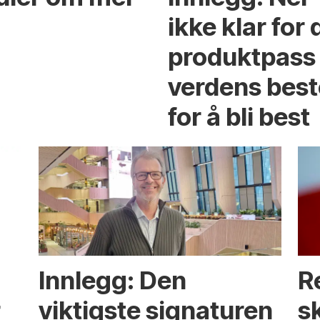
ikke klar for 
produktpass 
verdens best
for å bli best
Innlegg: Den
R
r
viktigste signaturen
s