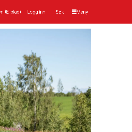
n (E-blad)
Logg inn