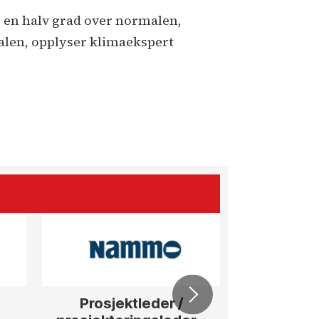
Oslo en halv grad over normalen,
alen, opplyser klimaekspert
Prosjektleder /
Vi b