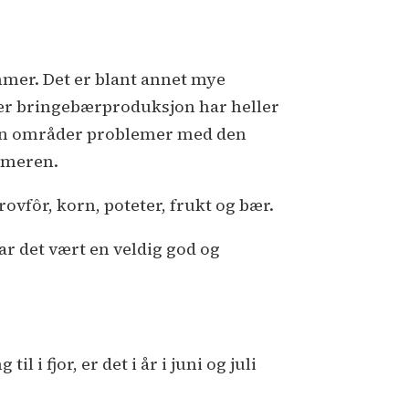
ommer. Det er blant annet mye
ver bringebærproduksjon har heller
noen områder problemer med den
ommeren.
rovfôr, korn, poteter, frukt og bær.
 har det vært en veldig god og
l i fjor, er det i år i juni og juli