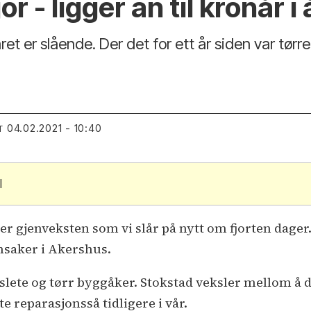
 - ligger an til kronår i 
året er slående. Der det for ett år siden var tørr
04.02.2021 - 10:40
T
l
e er gjenveksten som vi slår på nytt om fjorten dager. 
nsaker i Akershus.
uslete og tørr byggåker. Stokstad veksler mellom å 
te reparasjonsså tidligere i vår.